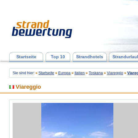
Startseite
Top 10
Strandhotels
Strandurlau
Sie sind hier:
»
Startseite
»
Europa
»
Italien
»
Toskana
»
Viareggio
»
Viare
Viareggio