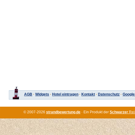
AGB
·
Widgets
·
Hotel eintragen
·
Kontakt
·
Datenschutz
·
Google
© 2007-2026
strandbewertung.de
· Ein Produkt der
Schwarzer
Rei