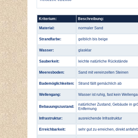
Kriterium:
Beschreibung:
Material:
normaler Sand
Strandfarbe:
gelblich bis beige
Wasser:
glasklar
Sauberkeit:
leichte natürliche Rückstände
Meeresboden:
Sand mit vereinzelten Steinen
Bademöglichkeiten:
Strand fällt gemächlich ab
Wellengang:
Wasser ist ruhig, fast kein Welleng
natürlicher Zustand, Gebäude in gr
Bebauungszustand:
Entfernung
Infrastruktur:
ausreichende Infrastruktur
Erreichbarkeit:
sehr gut zu erreichen, direkt anfahr