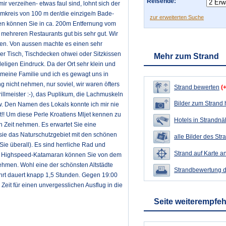
Reisende:
verzeihen- etwas faul sind, lohnt sich der
Umkreis von 100 m der/die einzige/n Bade-
zur erweiterten Suche
sen können Sie in ca. 200m Entfernung vom
mehreren Restaurants gut bis sehr gut. Wir
nen. Von aussen machte es einen sehr
der Tisch, Tischdecken ohwei oder Sitzkissen
Mehr zum Strand
eligen Eindruck. Da der Ort sehr klein und
meine Familie und ich es gewagt uns in
nicht nehmen, nur soviel, wir waren öfters
Strand bewerten
(
rillmeister :-), das Puplikum, die Lachmuskeln
Bilder zum Strand
wow. Den Namen des Lokals konnte ich mir nie
t!! Um diese Perle Kroatiens Mljet kennen zu
Hotels in Strandn
n Zeit nehmen. Es erwartet Sie eine
ie das Naturschutzgebiet mit den schönen
alle Bilder des Str
e überall). Es sind herrliche Rad und
Strand auf Karte a
em Highspeed-Katamaran können Sie von dem
ehmen. Wohl eine der schönsten Altstädte
Strandbewertung 
ahrt dauert knapp 1,5 Stunden. Gegen 19:00
 Zeit für einen unvergesslichen Ausflug in die
Seite weiterempfe