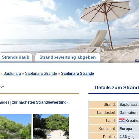
Strandurlaub
Strandbewertung abgeben
Wa
»
Saplunara
»
Saplunara Strände
»
Saplunara Strände
e"
Details zum Strand
andes
|
zur nächsten Strandbewertung
»
Strand:
Saplunara 
Landesteil:
Dalmatien
Land:
Kroatie
Kontinent:
Europa
Punkte:
4,36
(gut)