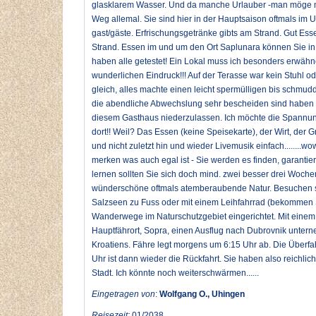
glasklarem Wasser. Und da manche Urlauber -man möge mir 
Weg allemal. Sie sind hier in der Hauptsaison oftmals im 
gast/gäste. Erfrischungsgetränke gibts am Strand. Gut Es
Strand. Essen im und um den Ort Saplunara können Sie in 
haben alle getestet! Ein Lokal muss ich besonders erwäh
wunderlichen Eindruck!!! Auf der Terasse war kein Stuhl o
gleich, alles machte einen leicht spermülligen bis schmudd
die abendliche Abwechslung sehr bescheiden sind haben 
diesem Gasthaus niederzulassen. Ich möchte die Spannung 
dort!! Weil? Das Essen (keine Speisekarte), der Wirt, der G
und nicht zuletzt hin und wieder Livemusik einfach........
merken was auch egal ist - Sie werden es finden, garantier
lernen sollten Sie sich doch mind. zwei besser drei Woche
wünderschöne oftmals atemberaubende Natur. Besuchen s
Salzseen zu Fuss oder mit einem Leihfahrrad (bekommen Si
Wanderwege im Naturschutzgebiet eingerichtet. Mit ein
Hauptfährort, Sopra, einen Ausflug nach Dubrovnik untern
Kroatiens. Fähre legt morgens um 6:15 Uhr ab. Die Überf
Uhr ist dann wieder die Rückfahrt. Sie haben also reichlich
Stadt. Ich könnte noch weiterschwärmen......
Eingetragen von
:
Wolfgang O., Uhingen
Reisezeit:
01/2038