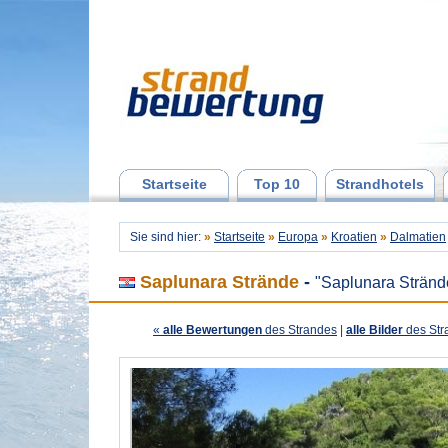
Startseite
Top 10
Strandhotels
Sie sind hier:
»
Startseite
»
Europa
»
Kroatien
»
Dalmatien
Saplunara Strände
-
"Saplunara Stränd
«
alle Bewertungen
des Strandes
|
alle Bilder
des Str