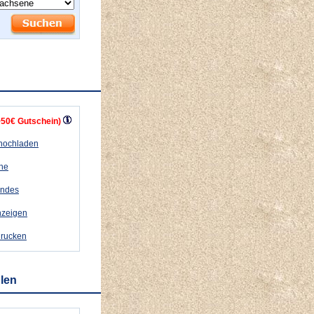
+50€ Gutschein)
 hochladen
ähe
andes
nzeigen
drucken
hlen