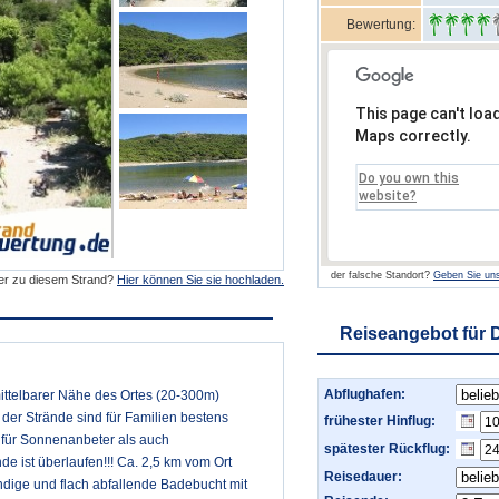
Bewertung:
This page can't loa
Maps correctly.
Do you own this
website?
der falsche Standort?
Geben Sie uns
der zu diesem Strand?
Hier können Sie sie hochladen.
Reiseangebot für 
Abflughafen:
nmittelbarer Nähe des Ortes (20-300m)
der Strände sind für Familien bestens
frühester Hinflug:
l für Sonnenanbeter als auch
spätester Rückflug:
e ist überlaufen!!! Ca. 2,5 km vom Ort
Reisedauer:
andige und flach abfallende Badebucht mit