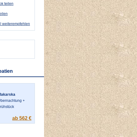
k teilen
eilen
l weiterempfehlen
oatien
Makarska
bernachtung +
rühstück
ab 562 €