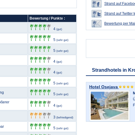
Strand auf Faceboo
Strand auf Twitter t
Bewertung / Punkte :
Bewertung per Mai
4
(gut)
5
(sehr gut)
5
(sehr gut)
4
(gut)
Strandhotels in Kr
4
(gut)
5
(sehr gut)
Hotel Osejava
ang
5
(sehr gut)
Ü
ößerer
F
4
(gut)
3
(befriedigend)
bar
5
(sehr gut)