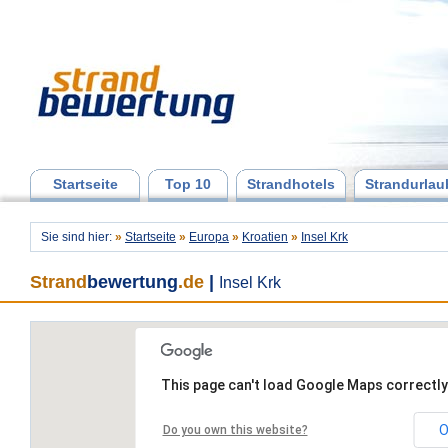
Startseite
Top 10
Strandhotels
Strandurlau
Sie sind hier:
»
Startseite
»
Europa
»
Kroatien
»
Insel Krk
Strand
bewertung
.de
|
Insel Krk
This page can't load Google Maps correctly
O
Do you own this website?