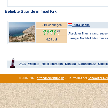
Beliebte Strände in Insel Krk
2 Bewertungen
Stara Baska
Absoluter Traumstrand, super-
Einziger Nachteil: Man muss et
4,59 gut
AGB
·
Widgets
·
Hotel eintragen
·
Kontakt
·
Datenschutz
·
Google
© 2007-2026
strandbewertung.de
· Ein Produkt der
Schwarzer
Rei