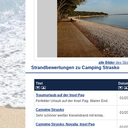
alle Bilder
des Str
Strandbewertungen zu
Camping Strasko
Titel
Dat
Traumurlaub auf der Insel Pag
01/2
Perfekter Urlaub auf der Insel Pag. Waren End..
Camping Strasko
01/2
Sehr schöner weißer Kieselstrand mit krista..
Camping Strasko, Novalja, Insel Pag
01/2