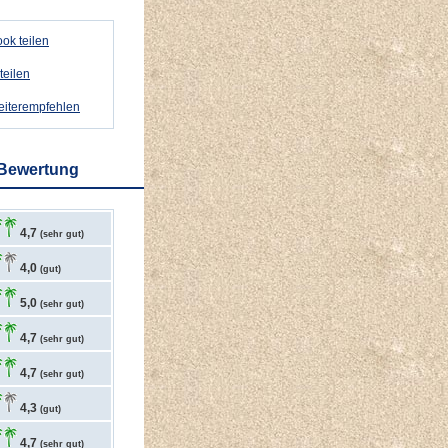
ok teilen
teilen
weiterempfehlen
 Bewertung
4,7
(sehr gut)
4,0
(gut)
5,0
(sehr gut)
4,7
(sehr gut)
4,7
(sehr gut)
4,3
(gut)
4,7
(sehr gut)