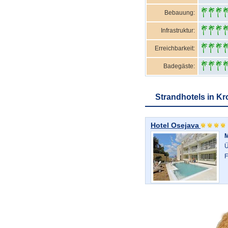
Bebauung:
Infrastruktur:
Erreichbarkeit:
Badegäste:
Strandhotels in Kr
Hotel Osejava
Ü
F