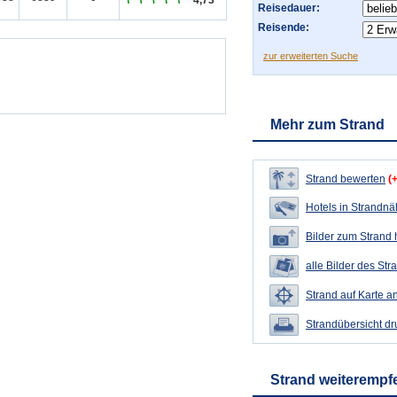
4,73
Reisedauer:
Reisende:
zur erweiterten Suche
Mehr zum Strand
Strand bewerten
(
Hotels in Strandn
Bilder zum Strand
alle Bilder des Str
Strand auf Karte a
Strandübersicht d
Strand weiterempf