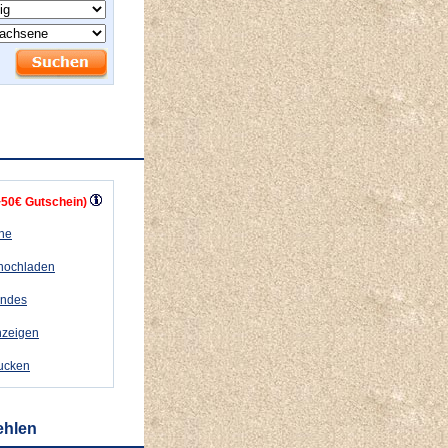
+50€ Gutschein)
ähe
 hochladen
andes
nzeigen
rucken
ehlen