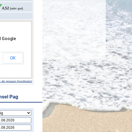
4,52
(sehr gut)
d Google
OK
 die genauen Koordinaten!
nsel Pag