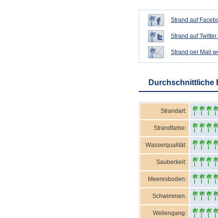
Strand auf Facebo
Strand auf Twitter 
Strand per Mail 
Durchschnittliche
Strandart:
Strandfarbe:
Wasserqualität:
Sauberkeit:
Meeresboden:
Schwimmen:
Wellengang: