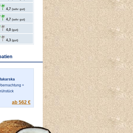
4,7
(sehr gut)
4,7
(sehr gut)
4,0
(gut)
4,3
(gut)
oatien
Makarska
bernachtung +
rühstück
ab 562 €