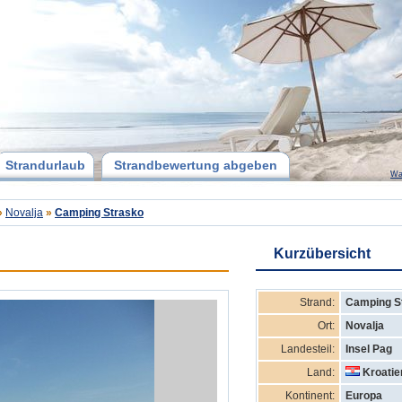
Strandurlaub
Strandbewertung abgeben
Wa
»
Novalja
»
Camping Strasko
Kurzübersicht
Strand:
Camping S
Ort:
Novalja
Landesteil:
Insel Pag
Land:
Kroatie
Kontinent:
Europa