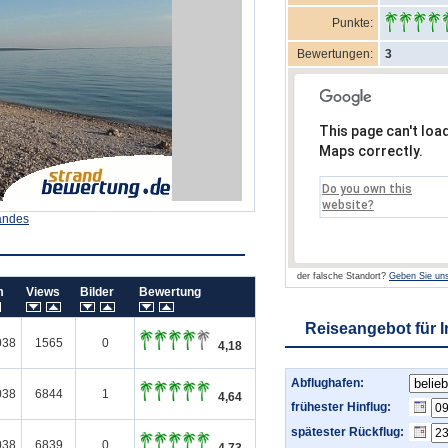
Punkte:
Bewertungen:
3
This page can't loa
Maps correctly.
Do you own this
website?
andes
der falsche Standort?
Geben Sie uns
um
Views
Bilder
Bewertung
Reiseangebot für I
038
1565
0
4,18
Abflughafen:
038
6844
1
4,64
frühester Hinflug:
spätester Rückflug:
038
6839
0