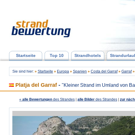
Startseite
Top 10
Strandhotels
Strandurlau
Sie sind hier:
»
Startseite
»
Europa
»
Spanien
»
Costa del Garraf
»
Garraf
»
Platja del Garraf
-
"Kleiner Strand im Umland von Ba
«
alle Bewertungen
des Strandes
|
alle Bilder
des Strandes
|
zur näch