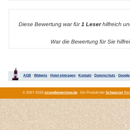
Diese Bewertung war für
1 Leser
hilfreich un
War die Bewertung für Sie hilfr
AGB
·
Widgets
·
Hotel eintragen
·
Kontakt
·
Datenschutz
·
Google
© 2007-2026
strandbewertung.de
· Ein Produkt der
Schwarzer
Rei