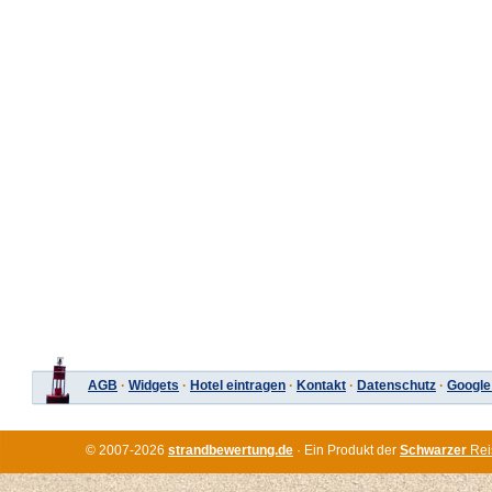
AGB
·
Widgets
·
Hotel eintragen
·
Kontakt
·
Datenschutz
·
Google
© 2007-2026
strandbewertung.de
· Ein Produkt der
Schwarzer
Rei