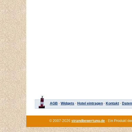
AGB
·
Widgets
·
Hotel eintragen
·
Kontakt
·
Daten
© 2007-2026
strandbewertung.de
· Ein Produkt de