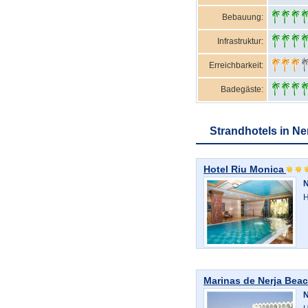
Bebauung:
Infrastruktur:
Erreichbarkeit:
Badegäste:
Strandhotels in Ne
Hotel Riu Monica
N
H
Marinas de Nerja Bea
N