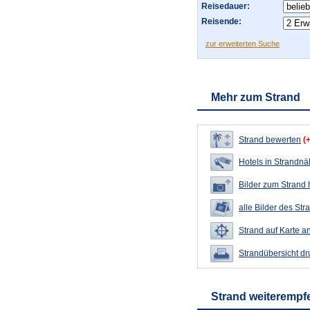
Reisedauer:
Reisende:
zur erweiterten Suche
Mehr zum Strand
Strand bewerten
(
Hotels in Strandn
Bilder zum Strand
alle Bilder des Str
Strand auf Karte a
Strandübersicht d
Strand weiterempf