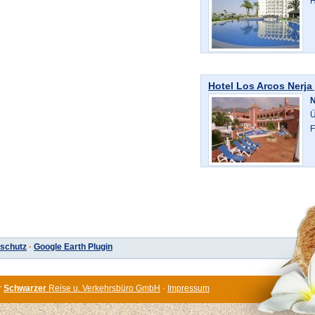
H
Hotel Los Arcos Nerja
N
Ü
F
schutz
·
Google Earth Plugin
r
Schwarzer
Reise u. Verkehrsbüro GmbH
·
Impressum