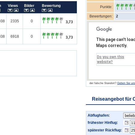
um
Views
Bilder
Bewertung
Punkte:
Bewertungen:
2
038
2335
0
3,73
038
6918
0
3,73
This page can't loa
Maps correctly.
Do you own this
website?
der falsche Standort?
Geben Sie uns
Reiseangebot für C
Abflughafen:
frühester Hinflug:
spätester Rückflug: