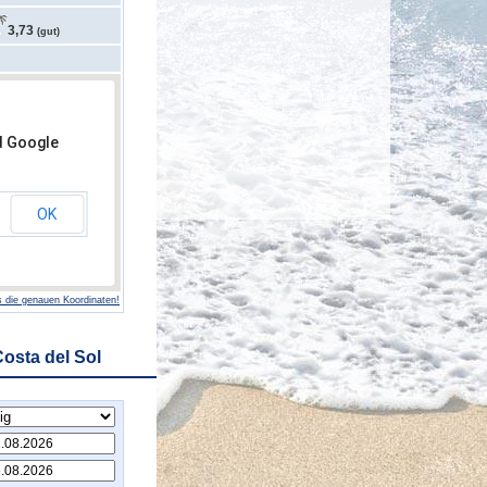
3,73
(gut)
d Google
OK
 die genauen Koordinaten!
osta del Sol