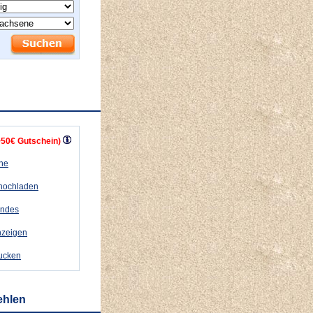
+50€ Gutschein)
ähe
 hochladen
andes
nzeigen
rucken
ehlen