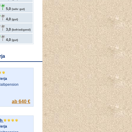
5,0
(sehr gut)
4,0
(gut)
3,0
(befriedigend)
4,0
(gut)
rja
erja
albpension
ab 640 €
ch
erja