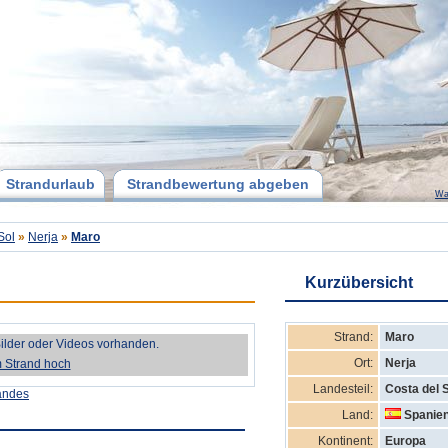
Strandurlaub
Strandbewertung abgeben
Wa
Sol
»
Nerja
»
Maro
Kurzübersicht
Strand:
Maro
Bilder oder Videos vorhanden.
Ort:
Nerja
m Strand hoch
Landesteil:
Costa del 
andes
Land:
Spanie
Kontinent:
Europa