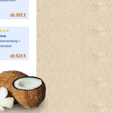
albpension
ab 492 €
erja
bernachtung +
rühstück
ab 624 €