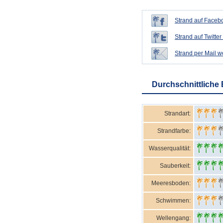
Strand auf Facebo
Strand auf Twitter 
Strand per Mail 
Durchschnittliche
Strandart:
Strandfarbe:
Wasserqualität:
Sauberkeit:
Meeresboden:
Schwimmen:
Wellengang: