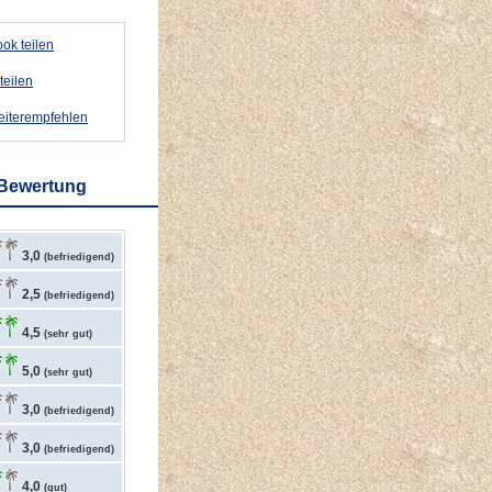
ok teilen
teilen
weiterempfehlen
 Bewertung
3,0
(befriedigend)
2,5
(befriedigend)
4,5
(sehr gut)
5,0
(sehr gut)
3,0
(befriedigend)
3,0
(befriedigend)
4,0
(gut)