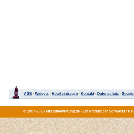
AGB
·
Widgets
·
Hotel eintragen
·
Kontakt
·
Datenschutz
·
Google
© 2007-2026
strandbewertung.de
· Ein Produkt der
Schwarzer
Rei