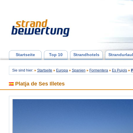
Startseite
Top 10
Strandhotels
Strandurlau
Sie sind hier:
»
Startseite
»
Europa
»
Spanien
»
Formentera
»
Es Pujols
»
P
Platja de Ses Illetes