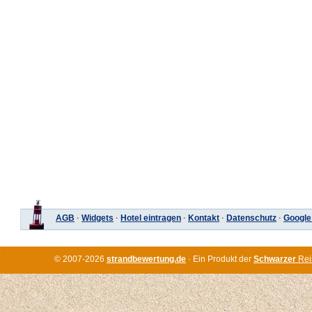
AGB
·
Widgets
·
Hotel eintragen
·
Kontakt
·
Datenschutz
·
Google
© 2007-2026
strandbewertung.de
· Ein Produkt der
Schwarzer
Rei