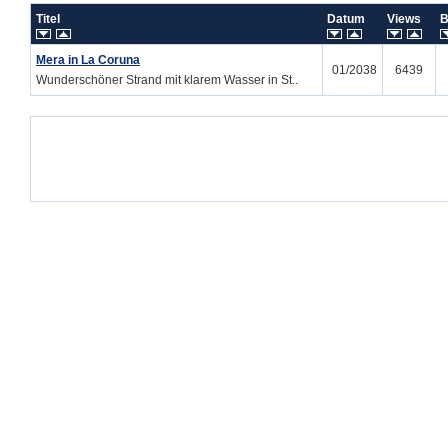
Titel
Datum
Views
B
Mera in La Coruna
01/2038
6439
Wunderschöner Strand mit klarem Wasser in St..