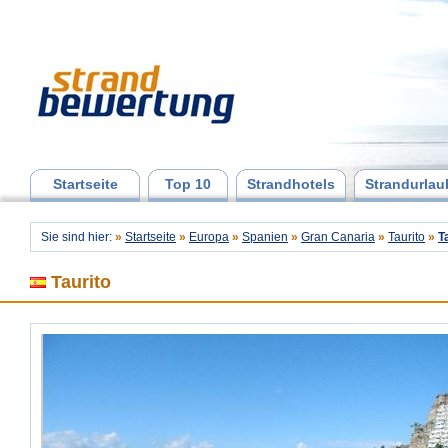
Startseite
Top 10
Strandhotels
Strandurlau
Sie sind hier:
»
Startseite
»
Europa
»
Spanien
»
Gran Canaria
»
Taurito
»
T
Taurito