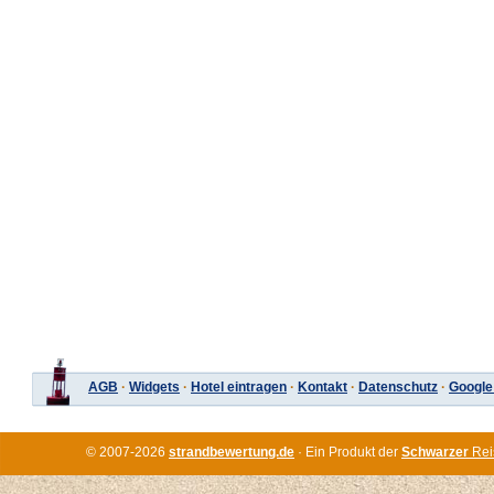
AGB
·
Widgets
·
Hotel eintragen
·
Kontakt
·
Datenschutz
·
Google
© 2007-2026
strandbewertung.de
· Ein Produkt der
Schwarzer
Rei