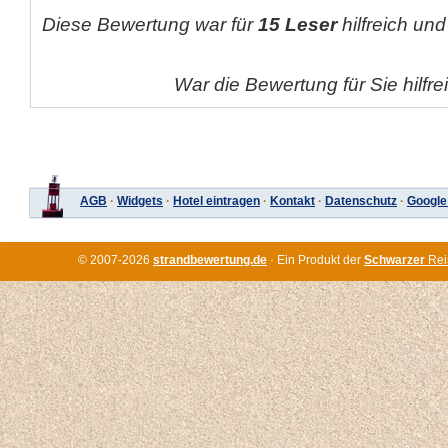
Diese Bewertung war für
15 Leser
hilfreich und
War die Bewertung für Sie hilfr
AGB
·
Widgets
·
Hotel eintragen
·
Kontakt
·
Datenschutz
·
Google
© 2007-2026
strandbewertung.de
· Ein Produkt der
Schwarzer
Rei