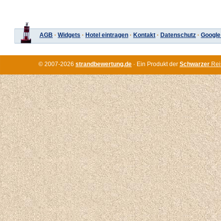
AGB
·
Widgets
·
Hotel eintragen
·
Kontakt
·
Datenschutz
·
Google
© 2007-2026
strandbewertung.de
· Ein Produkt der
Schwarzer
Rei