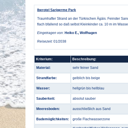
Iberotel Sarigerme Park
Traumhafter Strand an der Türkischen Ägäis. Feinster Sand
flach bfallend so daß selbst Kleinkinder ca. 10 m im Wass
Eingetragen von
:
Heiko E., Wolfhagen
Reisezeit:
01/2038
Kriterium:
Beschreibung:
Material:
sehr feiner Sand
Strandfarbe:
gelblich bis beige
Wasser:
hellgrün bis hellblau
Sauberkeit:
absolut sauber
Meeresboden:
ausschließlich aus Sand
Bademöglichkeiten:
große Flachwasserzone