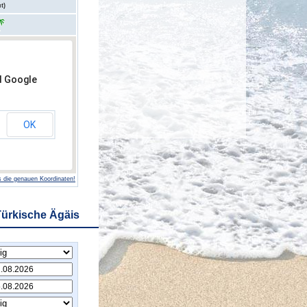
t)
d Google
OK
 die genauen Koordinaten!
Türkische Ägäis