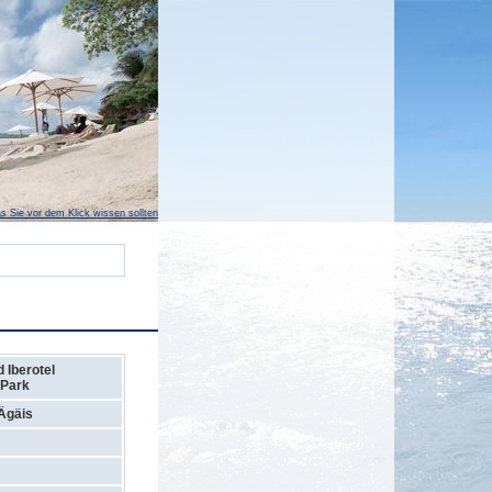
s Sie vor dem Klick wissen sollten
 Iberotel
 Park
Ägäis