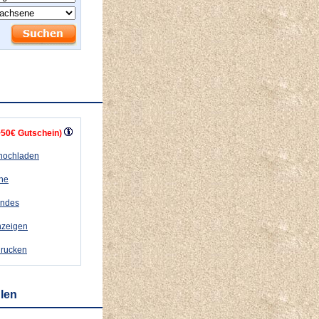
+50€ Gutschein)
 hochladen
ähe
andes
nzeigen
drucken
hlen