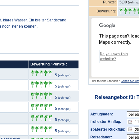
Punkte:
5,00
(sehr gu
Bewertung:
, klares Wasser. Ein breiter Sandstrand,
er noch stehen können.
This page can't loa
Maps correctly.
Do you own this
website?
Bewertung / Punkte :
5
(sehr gut)
der falsche Standort?
Geben Sie uns
5
(sehr gut)
Reiseangebot für 
5
(sehr gut)
5
(sehr gut)
Abflughafen:
5
(sehr gut)
frühester Hinflug:
spätester Rückflug:
5
(sehr gut)
Reisedauer: