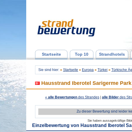
Startseite
Top 10
Strandhotels
Sie sind hier:
»
Startseite
»
Europa
»
Türkei
»
Türkische Äg
Hausstrand Iberotel Sarigerme Park
«
alle Bewertungen
des Strandes
|
alle Bilder
des Str
Zu dieser Bewertung sind leider k
Sie haben aussagekräftige Bil
Einzelbewertung von
Hausstrand Iberotel S