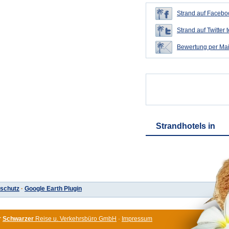
Strand auf Faceboo
Strand auf Twitter t
Bewertung per Mai
Strandhotels in
schutz
·
Google Earth Plugin
r
Schwarzer
Reise u. Verkehrsbüro GmbH
·
Impressum