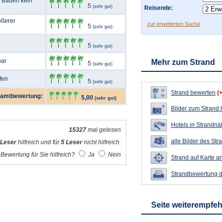
m Baden kein
5
(sehr gut)
Reisende:
ößerer
zur erweiterten Suche
5
(sehr gut)
5
(sehr gut)
bar
Mehr zum Strand
5
(sehr gut)
fen
5
(sehr gut)
Strand bewerten
(
amtbewertung:
5,00
(sehr gut)
Bilder zum Strand
Hotels in Strandn
15327
mal gelesen
alle Bilder des Str
 Leser
hilfreich und für
5 Leser
nicht hilfreich.
Bewertung für Sie hilfreich?
Ja
Nein
Strand auf Karte a
Strandbewertung 
Seite weiterempfe