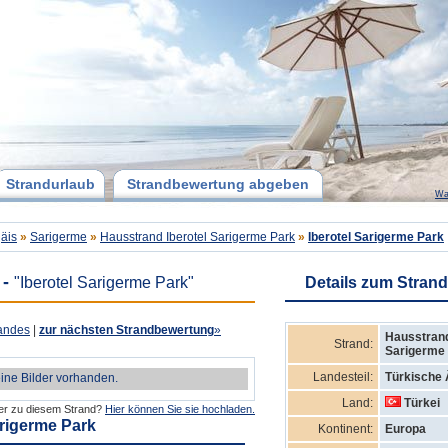
Strandurlaub
Strandbewertung abgeben
Wa
äis
»
Sarigerme
»
Hausstrand Iberotel Sarigerme Park
»
Iberotel Sarigerme Park
-
"Iberotel Sarigerme Park"
Details zum Strand
andes
|
zur nächsten Strandbewertung
»
Hausstrand
Strand:
Sarigerme
Landesteil:
Türkische 
eine Bilder vorhanden.
Land:
Türkei
der zu diesem Strand?
Hier können Sie sie hochladen.
arigerme Park
Kontinent:
Europa