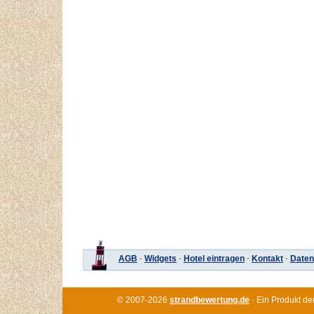
AGB
·
Widgets
·
Hotel eintragen
·
Kontakt
·
Daten
© 2007-2026
strandbewertung.de
· Ein Produkt de