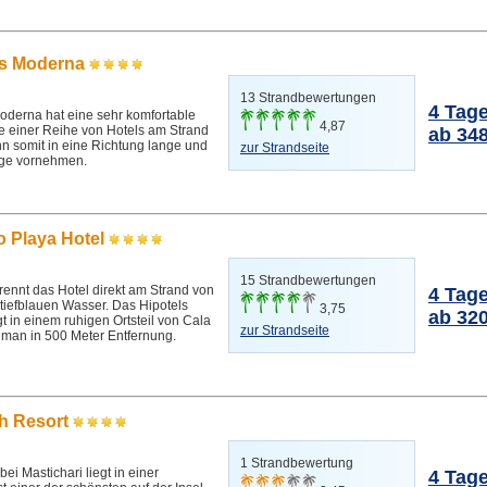
os Moderna
13 Strandbewertungen
4 Tag
oderna hat eine sehr komfortable
4,87
zte einer Reihe von Hotels am Strand
ab 348
 somit in eine Richtung lange und
zur Strandseite
ge vornehmen.
o Playa Hotel
15 Strandbewertungen
ennt das Hotel direkt am Strand von
4 Tag
 tiefblauen Wasser. Das Hipotels
3,75
ab 320
t in einem ruhigen Ortsteil von Cala
zur Strandseite
t man in 500 Meter Entfernung.
ch Resort
1 Strandbewertung
ei Mastichari liegt in einer
4 Tag