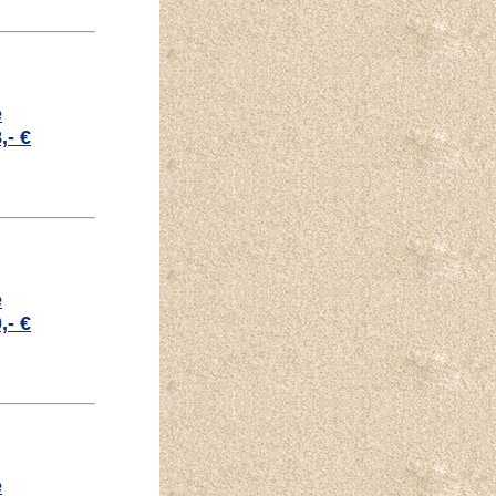
e
,- €
e
,- €
e