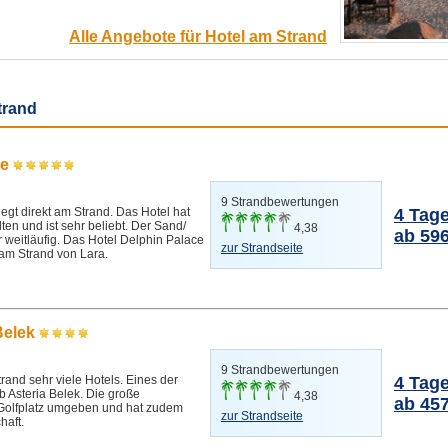
Alle Angebote für Hotel am Strand
trand
ce
9 Strandbewertungen
egt direkt am Strand. Das Hotel hat
4 Tag
en und ist sehr beliebt. Der Sand/
4,38
ab 596
r weitläufig. Das Hotel Delphin Palace
zur Strandseite
 am Strand von Lara.
Belek
9 Strandbewertungen
trand sehr viele Hotels. Eines der
4 Tag
b Asteria Belek. Die große
4,38
ab 457
 Golfplatz umgeben und hat zudem
zur Strandseite
haft.