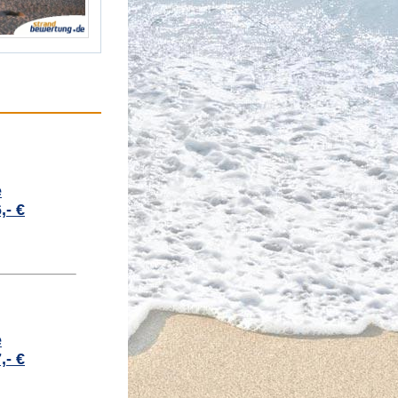
e
,- €
e
,- €