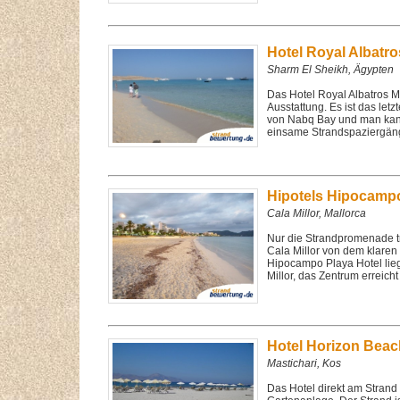
Hotel Royal Albatr
Sharm El Sheikh, Ägypten
Das Hotel Royal Albatros M
Ausstattung. Es ist das let
von Nabq Bay und man kann
einsame Strandspaziergän
Hipotels Hipocamp
Cala Millor, Mallorca
Nur die Strandpromenade tr
Cala Millor von dem klaren
Hipocampo Playa Hotel lieg
Millor, das Zentrum erreich
Hotel Horizon Bea
Mastichari, Kos
Das Hotel direkt am Strand b