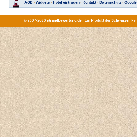
AGB
·
Widgets
·
Hotel eintragen
·
Kontakt
·
Datenschutz
·
Google
© 2007-2026
strandbewertung.de
· Ein Produkt der
Schwarzer
Rei