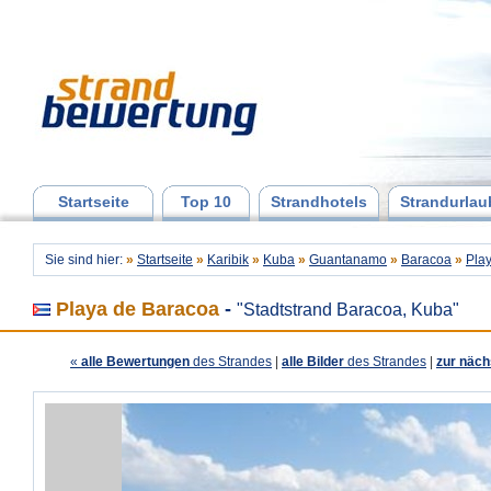
Startseite
Top 10
Strandhotels
Strandurlau
Sie sind hier:
»
Startseite
»
Karibik
»
Kuba
»
Guantanamo
»
Baracoa
»
Pla
Playa de Baracoa
-
"Stadtstrand Baracoa, Kuba"
«
alle Bewertungen
des Strandes
|
alle Bilder
des Strandes
|
zur näch