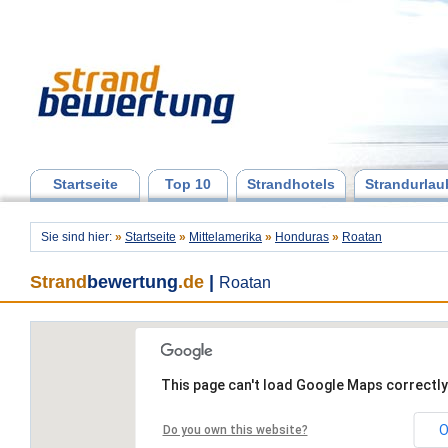
Startseite
Top 10
Strandhotels
Strandurlau
Sie sind hier:
»
Startseite
»
Mittelamerika
»
Honduras
»
Roatan
Strand
bewertung
.de
|
Roatan
This page can't load Google Maps correctly
O
Do you own this website?