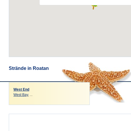
Strände in Roatan
West End
West Bay
, ...