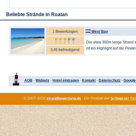
Beliebte Strände in Roatan
1 Bewertungen
West Bay
Der etwa 300m lange Strand 
ist ein Highlight auf der Pirate
3,45 befriedigend
AGB
·
Widgets
·
Hotel eintragen
·
Kontakt
·
Datenschutz
·
Google
© 2007-2026
strandbewertung.de
· Ein Produkt der
Schwarzer
Rei