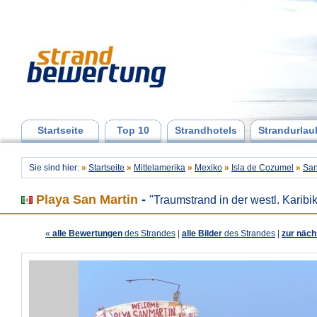
Startseite
Top 10
Strandhotels
Strandurlau
Sie sind hier:
»
Startseite
»
Mittelamerika
»
Mexiko
»
Isla de Cozumel
»
San
Playa San Martin
-
"Traumstrand in der westl. Karibi
«
alle Bewertungen
des Strandes
|
alle Bilder
des Strandes
|
zur näch