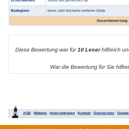
Erreichbarkeit:
Strand fällt gemächlich ab
Badegäste:
keine, oder fast keine weiteren Gäste
Gesamtbewertung:
Diese Bewertung war für
10 Leser
hilfreich un
War die Bewertung für Sie hilfr
AGB
·
Widgets
·
Hotel eintragen
·
Kontakt
·
Datenschutz
·
Google