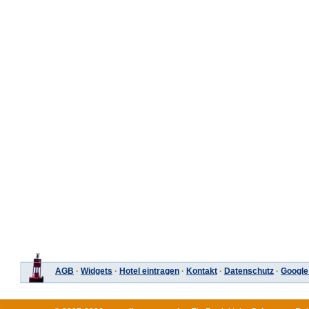
AGB
·
Widgets
·
Hotel eintragen
·
Kontakt
·
Datenschutz
·
Google