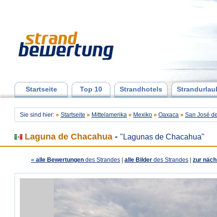
Startseite
Top 10
Strandhotels
Strandurlau
Sie sind hier:
»
Startseite
»
Mittelamerika
»
Mexiko
»
Oaxaca
»
San José de
Laguna de Chacahua
-
"Lagunas de Chacahua"
«
alle Bewertungen
des Strandes
|
alle Bilder
des Strandes
|
zur näch