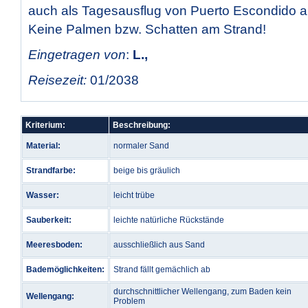
auch als Tagesausflug von Puerto Escondido 
Keine Palmen bzw. Schatten am Strand!
Eingetragen von
:
L.,
Reisezeit:
01/2038
Kriterium:
Beschreibung:
Material:
normaler Sand
Strandfarbe:
beige bis gräulich
Wasser:
leicht trübe
Sauberkeit:
leichte natürliche Rückstände
Meeresboden:
ausschließlich aus Sand
Bademöglichkeiten:
Strand fällt gemächlich ab
durchschnittlicher Wellengang, zum Baden kein
Wellengang:
Problem