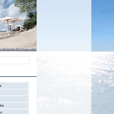
s Sie vor dem Klick wissen sollten
es
ika
t)