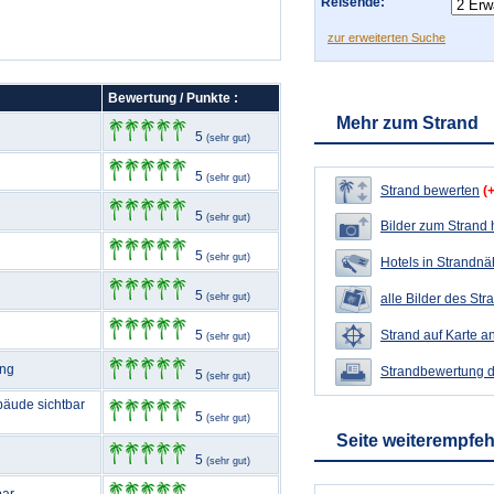
Reisende:
zur erweiterten Suche
Bewertung / Punkte :
Mehr zum Strand
5
(sehr gut)
5
(sehr gut)
Strand bewerten
(
5
(sehr gut)
Bilder zum Strand
5
(sehr gut)
Hotels in Strandn
5
(sehr gut)
alle Bilder des Str
5
Strand auf Karte a
(sehr gut)
ang
Strandbewertung 
5
(sehr gut)
bäude sichtbar
5
(sehr gut)
Seite weiterempfe
5
(sehr gut)