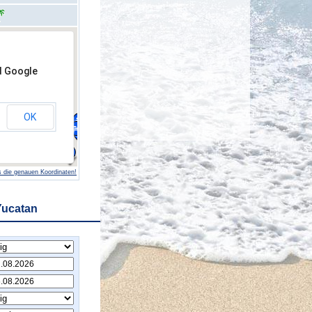
d Google
OK
 die genauen Koordinaten!
Yucatan