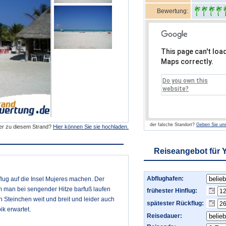
Bewertung:
This page can't loa
Maps correctly.
Do you own this
website?
der falsche Standort?
Geben Sie uns
der zu diesem Strand?
Hier können Sie sie hochladen.
Reiseangebot für 
Abflughafen:
ug auf die Insel Mujeres machen. Der
em man bei sengender Hitze barfuß laufen
frühester Hinflug:
in Steinchen weit und breit und leider auch
spätester Rückflug:
ik erwartet.
Reisedauer: