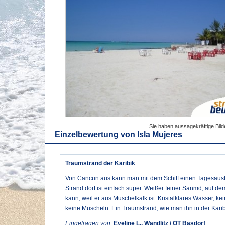
Sie haben aussagekräftige Bil
Einzelbewertung von
Isla Mujeres
Traumstrand der Karibik
Von Cancun aus kann man mit dem Schiff einen Tagesausfl
Strand dort ist einfach super. Weißer feiner Sanmd, auf d
kann, weil er aus Muschelkalk ist. Kristalklares Wasser, ke
keine Muscheln. Ein Traumstrand, wie man ihn in der Karib
Eingetragen von
:
Eveline L., Wandlitz / OT Basdorf