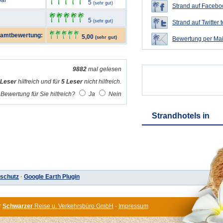
bar
5
(sehr gut)
Strand auf Faceboo
5
(sehr gut)
Strand auf Twitter t
amtbewertung:
5,00
(sehr gut)
Bewertung per Mai
9882
mal gelesen
 Leser
hilfreich und für
5 Leser
nicht hilfreich.
Bewertung für Sie hilfreich?
Ja
Nein
Strandhotels in
schutz
·
Google Earth Plugin
r
Schwarzer
Reise u. Verkehrsbüro GmbH
·
Impressum