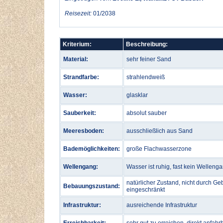
Reisezeit:
01/2038
Kriterium:
Beschreibung:
Material:
sehr feiner Sand
Strandfarbe:
strahlendweiß
Wasser:
glasklar
Sauberkeit:
absolut sauber
Meeresboden:
ausschließlich aus Sand
Bademöglichkeiten:
große Flachwasserzone
Wellengang:
Wasser ist ruhig, fast kein Welleng
natürlicher Zustand, nicht durch Ge
Bebauungszustand:
eingeschränkt
Infrastruktur:
ausreichende Infrastruktur