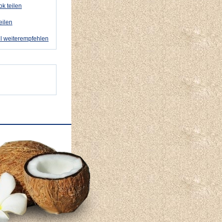
k teilen
eilen
l weiterempfehlen