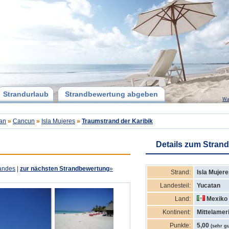
Strandurlaub
Strandbewertung abgeben
Wa
an
»
Cancun
»
Isla Mujeres
»
Traumstrand der Karibik
Details zum Strand
andes
|
zur nächsten Strandbewertung
»
Strand:
Isla Mujer
Landesteil:
Yucatan
Land:
Mexiko
Kontinent:
Mittelamer
Punkte:
5,00
(sehr gu