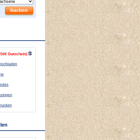
+50€ Gutschein)
 hochladen
ähe
andes
nzeigen
drucken
hlen