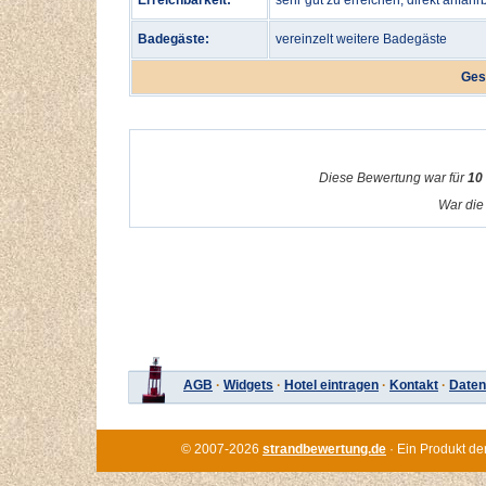
Erreichbarkeit:
sehr gut zu erreichen, direkt anfahr
Badegäste:
vereinzelt weitere Badegäste
Ges
Diese Bewertung war für
10
War die 
AGB
·
Widgets
·
Hotel eintragen
·
Kontakt
·
Daten
© 2007-2026
strandbewertung.de
· Ein Produkt de