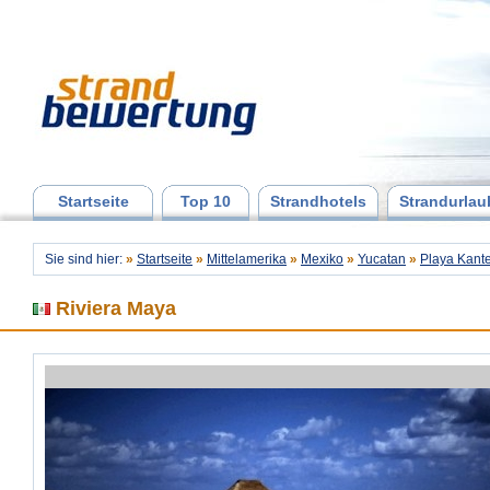
Startseite
Top 10
Strandhotels
Strandurlau
Sie sind hier:
»
Startseite
»
Mittelamerika
»
Mexiko
»
Yucatan
»
Playa Kant
Riviera Maya