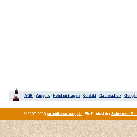
AGB
·
Widgets
·
Hotel eintragen
·
Kontakt
·
Datenschutz
·
Google
© 2007-2026
strandbewertung.de
· Ein Produkt der
Schwarzer
Rei