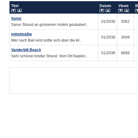
Titel
Datum
Views
B
Sanur
01/2038
3062
Sanur Strand an grösseren Hotels gesäubert ..
mittelmäßig
01/2038
3048
Wer nach Bali reist sollte sich über die kli..
Vanderbilt Beach
01/2038
8688
Sehr schöner breiter Strand. Vom Ort Naples ..