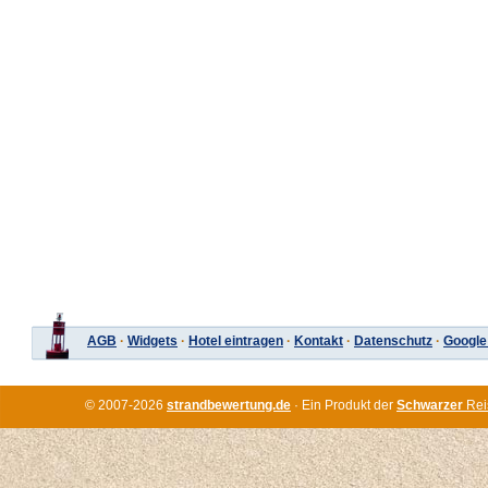
AGB
·
Widgets
·
Hotel eintragen
·
Kontakt
·
Datenschutz
·
Google
© 2007-2026
strandbewertung.de
· Ein Produkt der
Schwarzer
Rei