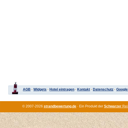
AGB
·
Widgets
·
Hotel eintragen
·
Kontakt
·
Datenschutz
·
Google
© 2007-2026
strandbewertung.de
· Ein Produkt der
Schwarzer
Rei