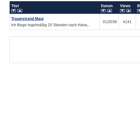
Titel
Datum
Views
B
Traumstrand Maui
01/2038
4141
Ich fliege regelmäßig 20 Stunden nach Hana,..