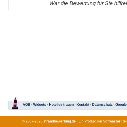
War die Bewertung für Sie hilfr
AGB
·
Widgets
·
Hotel eintragen
·
Kontakt
·
Datenschutz
·
Google
© 2007-2026
strandbewertung.de
· Ein Produkt der
Schwarzer
Rei