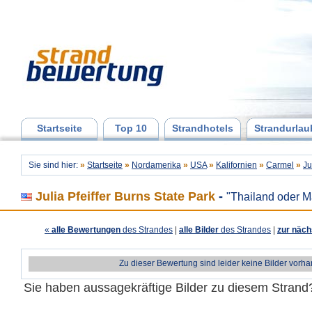
Startseite
Top 10
Strandhotels
Strandurlau
Sie sind hier:
»
Startseite
»
Nordamerika
»
USA
»
Kalifornien
»
Carmel
»
Ju
Julia Pfeiffer Burns State Park
-
"Thailand oder 
«
alle Bewertungen
des Strandes
|
alle Bilder
des Strandes
|
zur näch
Zu dieser Bewertung sind leider keine Bilder vorh
Sie haben aussagekräftige Bilder zu diesem Stran