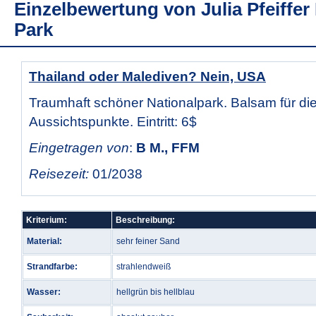
Einzelbewertung von
Julia Pfeiffe
Park
Thailand oder Malediven? Nein, USA
Traumhaft schöner Nationalpark. Balsam für di
Aussichtspunkte. Eintritt: 6$
Eingetragen von
:
B M., FFM
Reisezeit:
01/2038
Kriterium:
Beschreibung:
Material:
sehr feiner Sand
Strandfarbe:
strahlendweiß
Wasser:
hellgrün bis hellblau