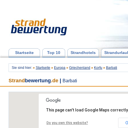
Startseite
Top 10
Strandhotels
Strandurlau
Sie sind hier:
»
Startseite
»
Europa
»
Griechenland
»
Korfu
»
Barbati
Strand
bewertung
.de
|
Barbati
This page can't load Google Maps correctly
O
Do you own this website?