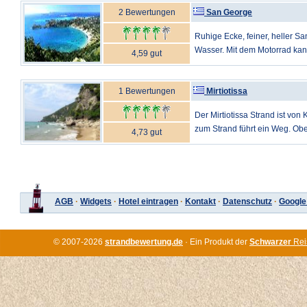
2 Bewertungen
San George
Ruhige Ecke, feiner, heller Sa
Wasser. Mit dem Motorrad kan
4,59 gut
1 Bewertungen
Mirtiotissa
Der Mirtiotissa Strand ist vo
zum Strand führt ein Weg. Ober
4,73 gut
AGB
·
Widgets
·
Hotel eintragen
·
Kontakt
·
Datenschutz
·
Google
© 2007-2026
strandbewertung.de
· Ein Produkt der
Schwarzer
Rei