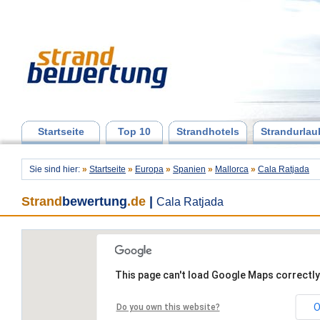
Startseite
Top 10
Strandhotels
Strandurlau
Sie sind hier:
»
Startseite
»
Europa
»
Spanien
»
Mallorca
»
Cala Ratjada
Strand
bewertung
.de
|
Cala Ratjada
This page can't load Google Maps correctly
O
Do you own this website?