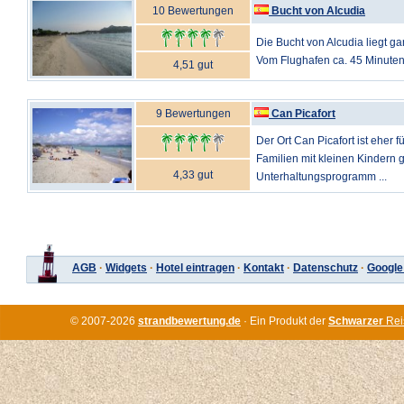
10 Bewertungen
Bucht von Alcudia
Die Bucht von Alcudia liegt g
Vom Flughafen ca. 45 Minuten
4,51 gut
9 Bewertungen
Can Picafort
Der Ort Can Picafort ist eher f
Familien mit kleinen Kindern 
4,33 gut
Unterhaltungsprogramm ...
AGB
·
Widgets
·
Hotel eintragen
·
Kontakt
·
Datenschutz
·
Google
© 2007-2026
strandbewertung.de
· Ein Produkt der
Schwarzer
Rei