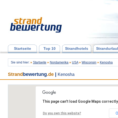
Startseite
Top 10
Strandhotels
Strandurlau
Sie sind hier:
»
Startseite
»
Nordamerika
»
USA
»
Wisconsin
»
Kenosha
Strand
bewertung
.de
|
Kenosha
This page can't load Google Maps correctly
O
Do you own this website?