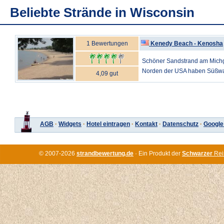
Beliebte Strände in Wisconsin
1 Bewertungen
Kenedy Beach - Kenosha
Schöner Sandstrand am Mich
Norden der USA haben Süßwasse
4,09 gut
AGB
·
Widgets
·
Hotel eintragen
·
Kontakt
·
Datenschutz
·
Google
© 2007-2026
strandbewertung.de
· Ein Produkt der
Schwarzer
Rei