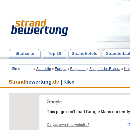
Startseite
Top 10
Strandhotels
Strandurlau
Sie sind hier:
»
Startseite
»
Europa
»
Bulgarien
»
Bulgarische Riviera
»
Kit
Strand
bewertung
.de
|
Kiten
This page can't load Google Maps correctly
O
Do you own this website?