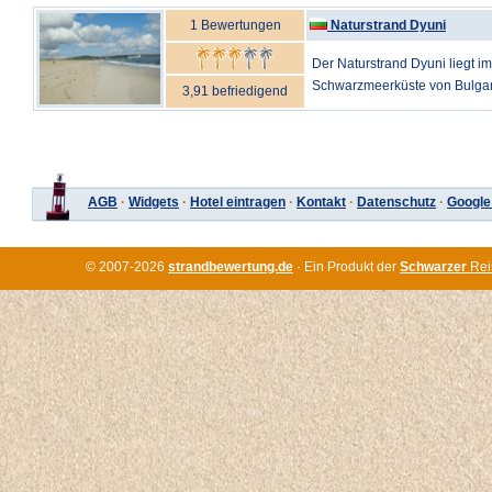
1 Bewertungen
Naturstrand Dyuni
Der Naturstrand Dyuni liegt i
Schwarzmeerküste von Bulgarie
3,91 befriedigend
AGB
·
Widgets
·
Hotel eintragen
·
Kontakt
·
Datenschutz
·
Google
© 2007-2026
strandbewertung.de
· Ein Produkt der
Schwarzer
Rei