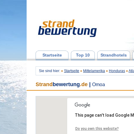
Startseite
Top 10
Strandhotels
Sie sind hier:
»
Startseite
»
Mittelamerika
»
Honduras
»
Atl
Strand
bewertung
.de
|
Omoa
This page can't load Google M
Do you own this website?