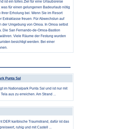
d ist ein tolles Ziel für eine Urlaubsreise
s, was für einen gelungenen Badeurlaub nötig
 Ihrer Erholung bei. Wenn Sie im Resort
r Extraklasse freuen. Für Abwechslun auf
 in der Umgebung von Omoa. In Omoa selbst
ika. Die San Fernando-de-Omoa-Bastion
gewähren. Viele Räume der Festung wurden
risten besichtigt werden. Bei einer
nnen.
ark Punta Sal
gt im Nationalpark Punta Sal und ist nur mit
Tela aus zu erreichen. Am Strand ...
cht DER karibische Traumstrand, dafür ist das
reiswert, ruhig und mit Castell ...