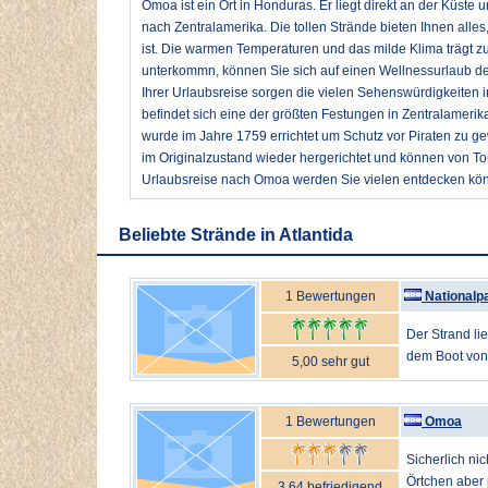
Omoa ist ein Ort in Honduras. Er liegt direkt an der Küste un
nach Zentralamerika. Die tollen Strände bieten Ihnen alle
ist. Die warmen Temperaturen und das milde Klima trägt zu
unterkommn, können Sie sich auf einen Wellnessurlaub de
Ihrer Urlaubsreise sorgen die vielen Sehenswürdigkeiten
befindet sich eine der größten Festungen in Zentralamer
wurde im Jahre 1759 errichtet um Schutz vor Piraten zu 
im Originalzustand wieder hergerichtet und können von Tou
Urlaubsreise nach Omoa werden Sie vielen entdecken kö
Beliebte Strände in Atlantida
1 Bewertungen
Nationalp
Der Strand lie
dem Boot von 
5,00 sehr gut
1 Bewertungen
Omoa
Sicherlich ni
Örtchen aber p
3,64 befriedigend