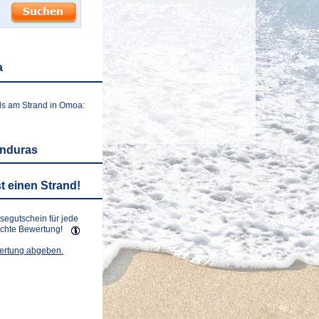
a
ls am Strand in Omoa:
onduras
t einen Strand!
isegutschein für jede
lichte Bewertung!
wertung abgeben.