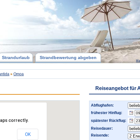
Strandurlaub
Strandbewertung abgeben
Wa
antida
»
Omoa
Reiseangebot für A
Abflughafen:
frühester Hinflug:
aps correctly.
spätester Rückflug:
Reisedauer:
OK
Reisende: