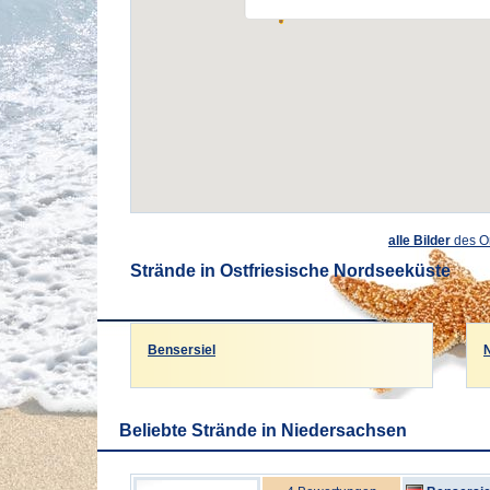
alle Bilder
des O
Strände in Ostfriesische Nordseeküste
Bensersiel
Beliebte Strände in Niedersachsen