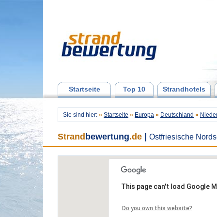
Startseite
Top 10
Strandhotels
Sie sind hier:
»
Startseite
»
Europa
»
Deutschland
»
Niede
Strand
bewertung
.de
|
Ostfriesische Nord
This page can't load Google M
Do you own this website?