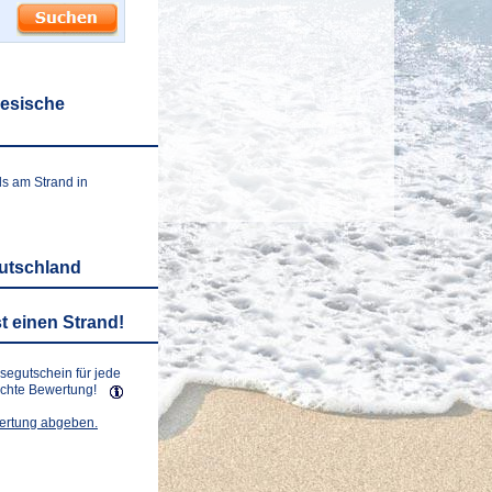
iesische
ls am Strand in
eutschland
t einen Strand!
isegutschein für jede
lichte Bewertung!
wertung abgeben.