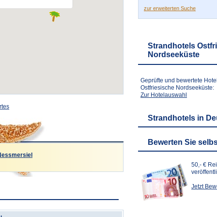
zur erweiterten Suche
Strandhotels Ostfr
Nordseeküste
Geprüfte und bewertete Hote
Ostfriesische Nordseeküste:
Zur Hotelauswahl
rtes
Strandhotels in D
Bewerten Sie selbs
Nessmersiel
50,- € Re
veröffent
Jetzt Be