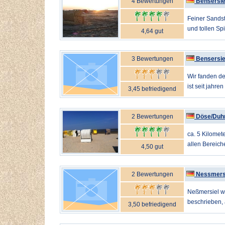
4 Bewertungen
Bensersie
Feiner Sandst
und tollen Spi
4,64 gut
3 Bewertungen
Bensersie
Wir fanden de
ist seit jahre
3,45 befriedigend
2 Bewertungen
Döse/Duh
ca. 5 Kilomet
allen Bereich
4,50 gut
2 Bewertungen
Nessmers
Neßmersiel wir
beschrieben, a
3,50 befriedigend