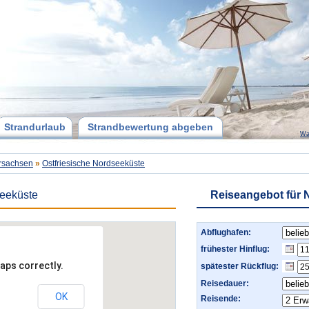
Strandurlaub
Strandbewertung abgeben
Wa
rsachsen
»
Ostfriesische Nordseeküste
seeküste
Reiseangebot für 
Abflughafen:
frühester Hinflug:
aps correctly.
spätester Rückflug:
Reisedauer:
OK
Reisende: