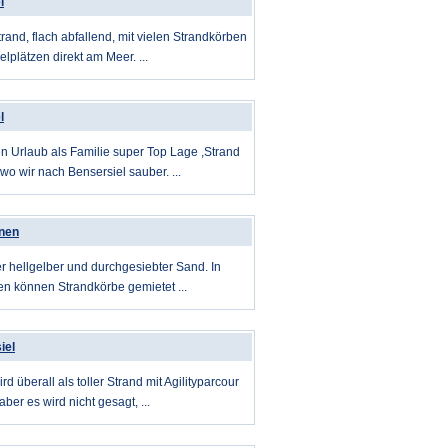
l
rand, flach abfallend, mit vielen Strandkörben
elplätzen direkt am Meer. ...
l
n Urlaub als Familie super Top Lage ,Strand
n wo wir nach Bensersiel sauber. ...
nen
er hellgelber und durchgesiebter Sand. In
en können Strandkörbe gemietet ...
iel
d überall als toller Strand mit Agilityparcour
ber es wird nicht gesagt, ...