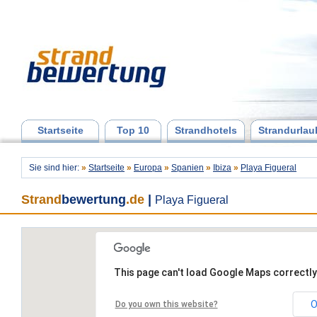
Startseite
Top 10
Strandhotels
Strandurlau
Sie sind hier:
»
Startseite
»
Europa
»
Spanien
»
Ibiza
»
Playa Figueral
Strand
bewertung
.de
|
Playa Figueral
This page can't load Google Maps correctly
O
Do you own this website?