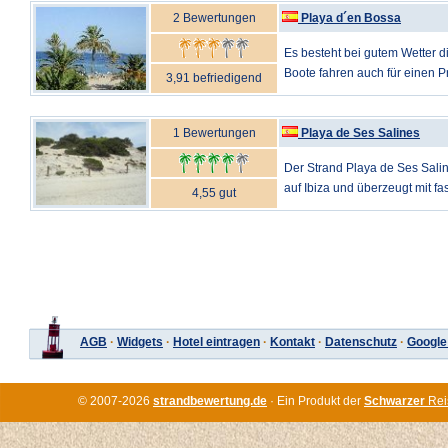
2 Bewertungen
Playa d´en Bossa
Es besteht bei gutem Wetter d
Boote fahren auch für einen Pr
3,91 befriedigend
1 Bewertungen
Playa de Ses Salines
Der Strand Playa de Ses Salin
auf Ibiza und überzeugt mit fas
4,55 gut
AGB
·
Widgets
·
Hotel eintragen
·
Kontakt
·
Datenschutz
·
Google
© 2007-2026
strandbewertung.de
· Ein Produkt der
Schwarzer
Rei