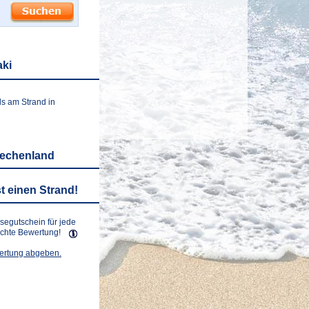
aki
ls am Strand in
iechenland
t einen Strand!
isegutschein für jede
lichte Bewertung!
wertung abgeben.