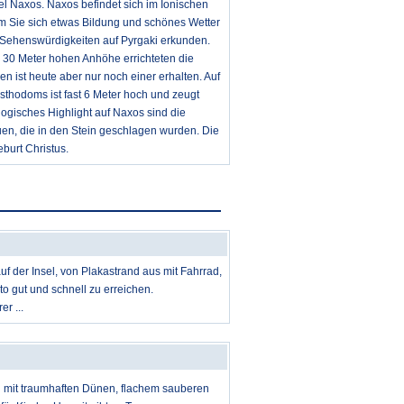
nsel Naxos. Naxos befindet sich im Ionischen
dem Sie sich etwas Bildung und schönes Wetter
 Sehenswürdigkeiten auf Pyrgaki erkunden.
er 30 Meter hohen Anhöhe errichteten die
 ist heute aber nur noch einer erhalten. Auf
pisthodoms ist fast 6 Meter hoch und zeugt
ogisches Highlight auf Naxos sind die
uen, die in den Stein geschlagen wurden. Die
burt Christus.
uf der Insel, von Plakastrand aus mit Fahrrad,
o gut und schnell zu erreichen.
r ...
d mit traumhaften Dünen, flachem sauberen