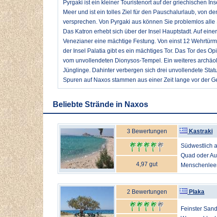
Pyrgaki ist ein kleiner Touristenort auf der griechischen I
Meer und ist ein tolles Ziel für den Pauschalurlaub, von 
versprechen. Von Pyrgaki aus können Sie problemlos alle
Das Katron erhebt sich über der Insel Hauptstadt. Auf ein
Venezianer eine mächtige Festung. Von einst 12 Wehrtürmen
der Insel Palatia gibt es ein mächtiges Tor. Das Tor des O
vom unvollendeten Dionysos-Tempel. Ein weiteres archäol
Jünglinge. Dahinter verbergen sich drei unvollendete Stat
Spuren auf Naxos stammen aus einer Zeit lange vor der Ge
Beliebte Strände in Naxos
3 Bewertungen
Kastraki
Südwestlich a
Quad oder Aut
4,97 gut
Menschenleere
2 Bewertungen
Plaka
Feinster San