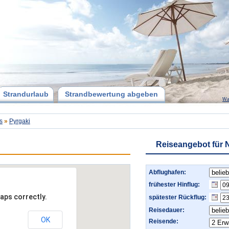
Strandurlaub
Strandbewertung abgeben
Wa
s
»
Pyrgaki
Reiseangebot für 
Abflughafen:
frühester Hinflug:
aps correctly.
spätester Rückflug:
Reisedauer:
OK
Reisende: