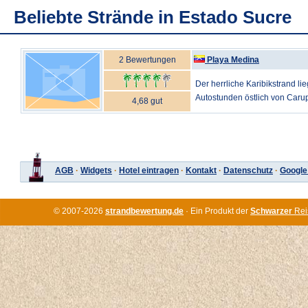
Beliebte Strände in Estado Sucre
2 Bewertungen
Playa Medina
Der herrliche Karibikstrand lieg
Autostunden östlich von Carup
4,68 gut
AGB
·
Widgets
·
Hotel eintragen
·
Kontakt
·
Datenschutz
·
Google
© 2007-2026
strandbewertung.de
· Ein Produkt der
Schwarzer
Rei