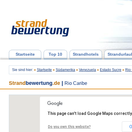
Startseite
Top 10
Strandhotels
Strandurlau
Sie sind hier:
»
Startseite
»
Südamerika
»
Venezuela
»
Estado Sucre
»
Rio
Strand
bewertung
.de
|
Rio Caribe
This page can't load Google Maps correctly
O
Do you own this website?