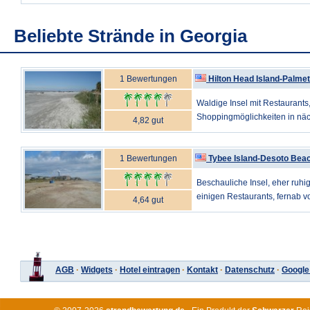
Beliebte Strände in Georgia
1 Bewertungen
Hilton Head Island-Palme
Waldige Insel mit Restaurants
Shoppingmöglichkeiten in näch
4,82 gut
1 Bewertungen
Tybee Island-Desoto Bea
Beschauliche Insel, eher ruhig
einigen Restaurants, fernab vo
4,64 gut
AGB
·
Widgets
·
Hotel eintragen
·
Kontakt
·
Datenschutz
·
Google