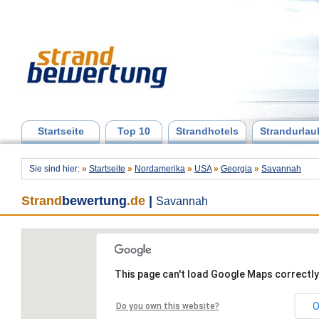
Startseite
Top 10
Strandhotels
Strandurlau
Sie sind hier:
»
Startseite
»
Nordamerika
»
USA
»
Georgia
»
Savannah
Strand
bewertung
.de
|
Savannah
This page can't load Google Maps correctly
O
Do you own this website?