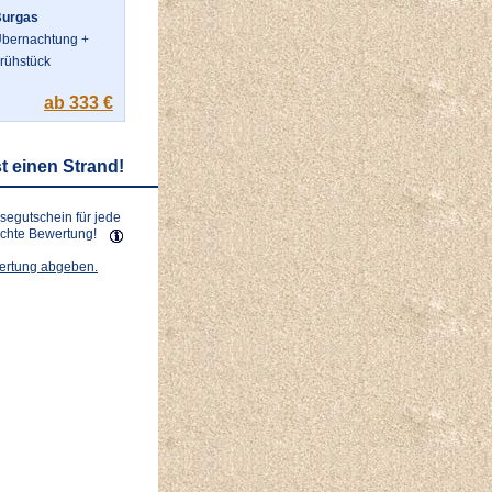
urgas
bernachtung +
rühstück
ab 333 €
t einen Strand!
isegutschein für jede
lichte Bewertung!
wertung abgeben.