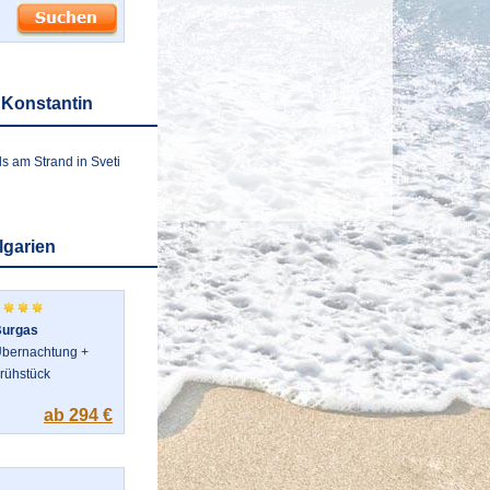
 Konstantin
s am Strand in Sveti
lgarien
urgas
bernachtung +
rühstück
ab 294 €