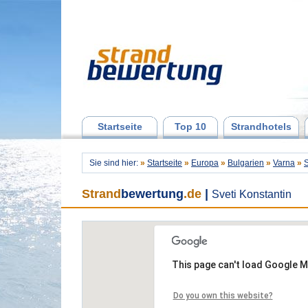
Startseite
Top 10
Strandhotels
Sie sind hier:
»
Startseite
»
Europa
»
Bulgarien
»
Varna
»
S
Strand
bewertung
.de
|
Sveti Konstantin
This page can't load Google M
Do you own this website?