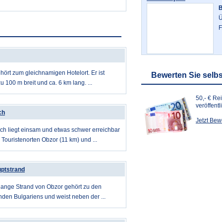
B
Ü
F
hört zum gleichnamigen Hotelort. Er ist
Bewerten Sie selbs
zu 100 m breit und ca. 6 km lang. ...
50,- € Re
veröffent
ch
Jetzt Be
h liegt einsam und etwas schwer erreichbar
Touristenorten Obzor (11 km) und ...
ptstrand
lange Strand von Obzor gehört zu den
nden Bulgariens und weist neben der ...