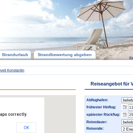
Strandurlaub
Strandbewertung abgeben
Wa
veti Konstantin
Reiseangebot für 
Abflughafen:
frühester Hinflug:
aps correctly.
spätester Rückflug:
Reisedauer:
OK
Reisende: