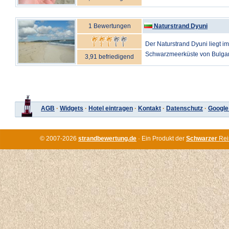
1 Bewertungen
Naturstrand Dyuni
Der Naturstrand Dyuni liegt i
Schwarzmeerküste von Bulgarie
3,91 befriedigend
AGB
·
Widgets
·
Hotel eintragen
·
Kontakt
·
Datenschutz
·
Google
© 2007-2026
strandbewertung.de
· Ein Produkt der
Schwarzer
Rei