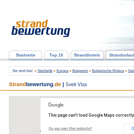
Startseite
Top 10
Strandhotels
Strandurlau
Sie sind hier:
»
Startseite
»
Europa
»
Bulgarien
»
Bulgarische Riviera
»
Sve
Strand
bewertung
.de
|
Sveti Vlas
This page can't load Google Maps correctly
O
Do you own this website?