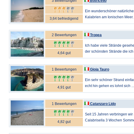
3 Bewertungen
Botricello
Ein wunderschöner natürlicher
Kalabrien am Ionischen Meer. 
3,64 befriedigend
2 Bewertungen
Tropea
Ich habe viele Strände gesehe
der schönsten Strände die ich
4,64 gut
1 Bewertungen
Gioia Tauro
Ein sehr schöner Strand einf
echt hin gehen es lohnt sich ...
4,91 gut
1 Bewertungen
Catanzaro Lido
Seit 15 Jahren verbringen wi
Calabrisella 3 Wochen Sommefe
4,82 gut