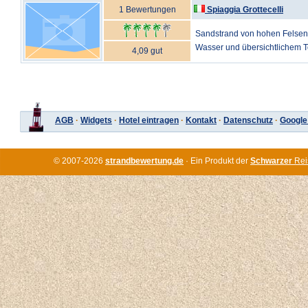
1 Bewertungen
Spiaggia Grottecelli
Sandstrand von hohen Felsen
Wasser und übersichtlichem To
4,09 gut
AGB
·
Widgets
·
Hotel eintragen
·
Kontakt
·
Datenschutz
·
Google
© 2007-2026
strandbewertung.de
· Ein Produkt der
Schwarzer
Rei