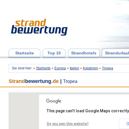
Startseite
Top 10
Strandhotels
Strandurlau
Sie sind hier:
»
Startseite
»
Europa
»
Italien
»
Kalabrien
»
Tropea
Strand
bewertung
.de
|
Tropea
This page can't load Google Maps correctly
O
Do you own this website?