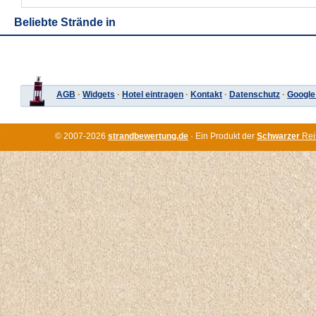
Beliebte Strände in
AGB
·
Widgets
·
Hotel eintragen
·
Kontakt
·
Datenschutz
·
Google
© 2007-2026
strandbewertung.de
· Ein Produkt der
Schwarzer
Rei