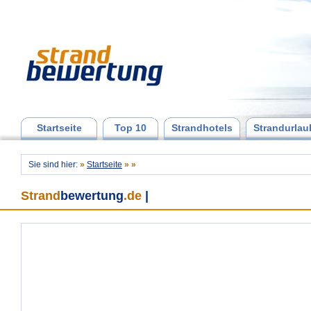
Startseite
Top 10
Strandhotels
Strandurlau
Sie sind hier:
»
Startseite
»
»
Strand
bewertung
.de
|