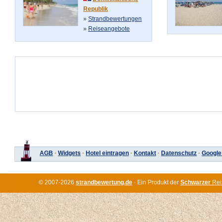
Republik
»
Strandbewertungen
»
Reiseangebote
AGB
·
Widgets
·
Hotel eintragen
·
Kontakt
·
Datenschutz
·
Google
© 2007-2026
strandbewertung.de
· Ein Produkt der
Schwarzer
Rei