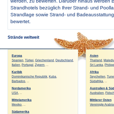
werden, zu bewerten. Darüber hinaus werden 
Strandhotels bezüglich Ihrer Strand- und Pooll
Strandlage sowie Strand- und Badeausstattun
bewertet.
Strände weltweit
Europa
Asien
Spanien
,
Türkei
,
Griechenland
,
Deutschland
,
Thailand
,
Maledi
Italien
,
Portugal
,
Zypern
, ...
Sri Lanka
,
Philip
Karibik
Afrika
Dominikanische Republik
,
Kuba
,
Seychellen
,
Tune
Barbados
, ...
Südafrika
, ...
Nordamerika
Australien & Sü
USA
, ...
Australien
,
Fidsch
Mittelamerika
Mittlerer Osten
Mexiko
, ...
Vereinigte Arabi
Südamerika