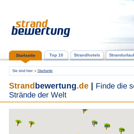
Top 10
Strandhotels
Strandurlau
Startseite
Sie sind hier:
»
Startseite
Strand
bewertung
.de
|
Finde die 
Strände der Welt
30
6
126
4
863
125