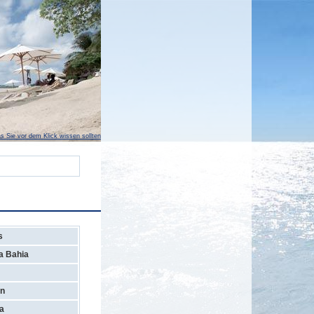
s Sie vor dem Klick wissen sollten
s
a Bahia
en
a