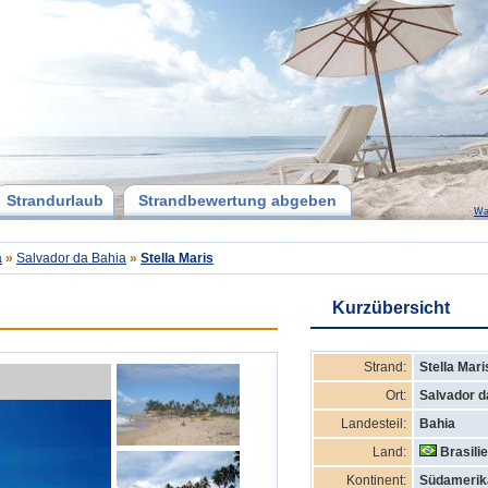
Strandurlaub
Strandbewertung abgeben
Wa
a
»
Salvador da Bahia
»
Stella Maris
Kurzübersicht
Strand:
Stella Mari
Ort:
Salvador d
Landesteil:
Bahia
Land:
Brasili
Kontinent:
Südamerik