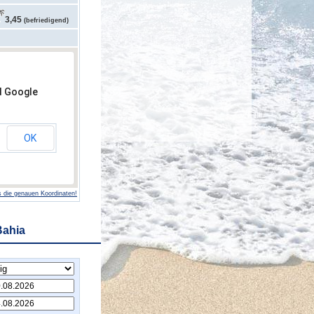
3,45
(befriedigend)
d Google
OK
 die genauen Koordinaten!
Bahia