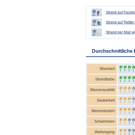
Strand auf Facebo
Strand auf Twitter 
Strand per Mail 
Durchschnittliche
Strandart:
Strandfarbe:
Wasserqualität:
Sauberkeit:
Meeresboden:
Schwimmen:
Wellengang: