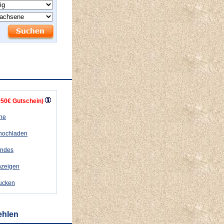
+50€ Gutschein)
ähe
 hochladen
andes
nzeigen
rucken
ehlen