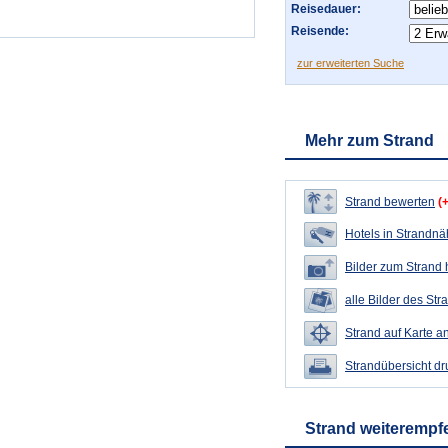
Reisedauer:
Reisende:
zur erweiterten Suche
Mehr zum Strand
Strand bewerten
(
Hotels in Strandn
Bilder zum Strand
alle Bilder des Str
Strand auf Karte a
Strandübersicht d
Strand weiterempf