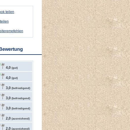
ok teilen
teilen
weiterempfehlen
 Bewertung
4,0
(gut)
4,0
(gut)
3,0
(befriedigend)
3,0
(befriedigend)
3,0
(befriedigend)
2,0
(ausreichend)
2,0
(ausreichend)