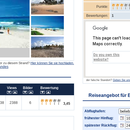
Punkte:
Bewertungen:
1
This page can't loa
Maps correctly.
Do you own this
website?
der zu diesem Strand?
Hier können Sie sie hochladen.
andes
der falsche Standort?
Geben Sie uns
m
Views
Bilder
Bewertung
Reiseangebot für 
038
2388
6
3,45
Abflughafen:
frühester Hinflug:
spätester Rückflug: