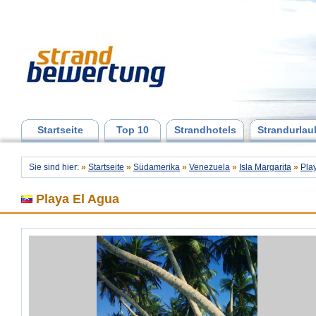
Startseite
Top 10
Strandhotels
Strandurlau
Sie sind hier:
»
Startseite
»
Südamerika
»
Venezuela
»
Isla Margarita
»
Pla
Playa El Agua