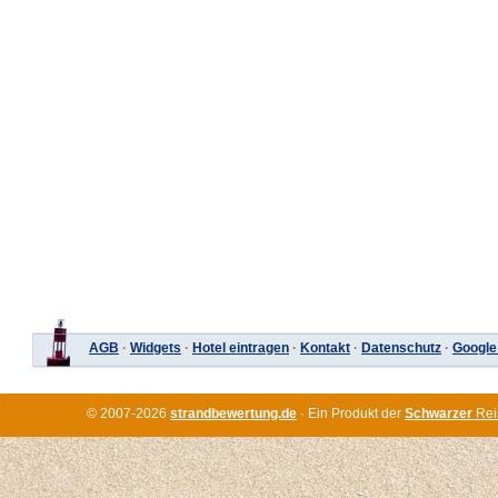
AGB
·
Widgets
·
Hotel eintragen
·
Kontakt
·
Datenschutz
·
Google
© 2007-2026
strandbewertung.de
· Ein Produkt der
Schwarzer
Rei