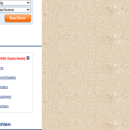
+50€ Gutschein)
ähe
 hochladen
andes
nzeigen
rucken
ehlen