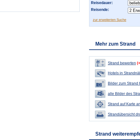
Reisedauer:
Reisende:
zur erweiterten Suche
Mehr zum Strand
Strand bewerten
(
Hotels in Strandn
Bilder zum Strand
alle Bilder des Str
Strand auf Karte a
Strandübersicht d
Strand weiterempf