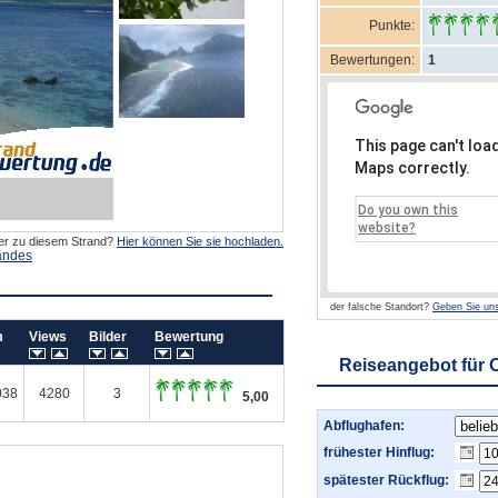
Punkte:
Bewertungen:
1
This page can't loa
Maps correctly.
Do you own this
website?
der zu diesem Strand?
Hier können Sie sie hochladen.
andes
der falsche Standort?
Geben Sie uns
um
Views
Bilder
Bewertung
Reiseangebot für 
038
4280
3
5,00
Abflughafen:
frühester Hinflug:
spätester Rückflug: