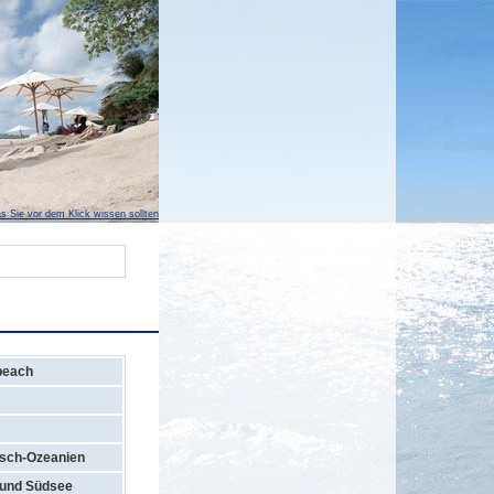
s Sie vor dem Klick wissen sollten
beach
sch-Ozeanien
 und Südsee