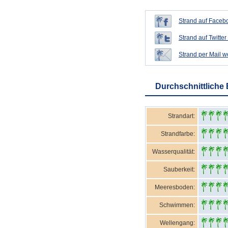
Strand auf Facebo
Strand auf Twitter 
Strand per Mail 
Durchschnittliche
Strandart:
Strandfarbe:
Wasserqualität:
Sauberkeit:
Meeresboden:
Schwimmen:
Wellengang: