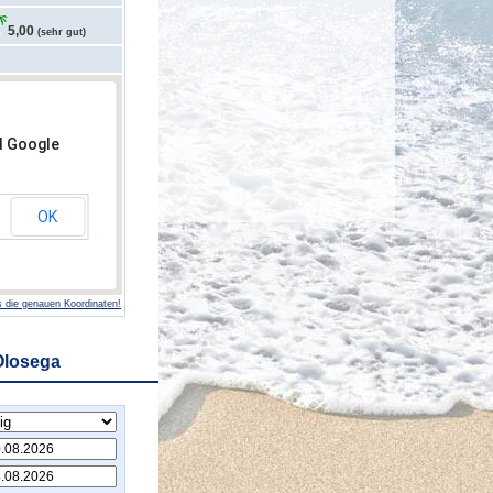
5,00
(sehr gut)
d Google
OK
 die genauen Koordinaten!
Olosega