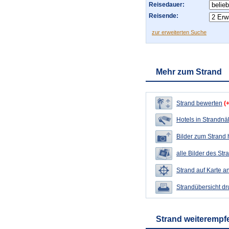
Reisedauer:
Reisende:
zur erweiterten Suche
Mehr zum Strand
Strand bewerten
(
Hotels in Strandn
Bilder zum Strand
alle Bilder des Str
Strand auf Karte a
Strandübersicht d
Strand weiterempf