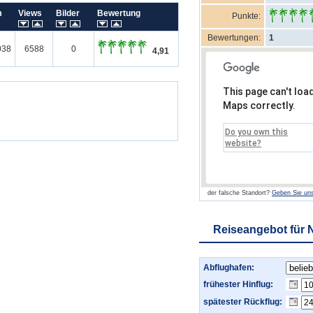
um
Views
Bilder
Bewertung
Punkte:
Bewertungen:
1
038
6588
0
4,91
This page can't loa
Maps correctly.
Do you own this
website?
der falsche Standort?
Geben Sie uns
Reiseangebot für 
Abflughafen:
frühester Hinflug:
spätester Rückflug: