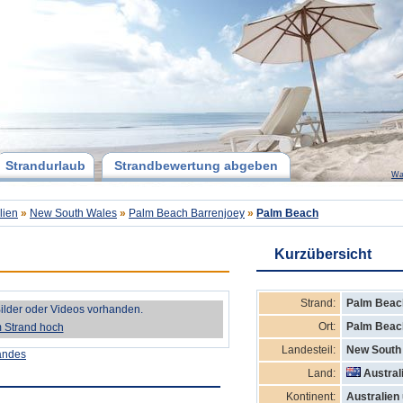
Strandurlaub
Strandbewertung abgeben
Wa
lien
»
New South Wales
»
Palm Beach Barrenjoey
»
Palm Beach
Kurzübersicht
Strand:
Palm Beac
Bilder oder Videos vorhanden.
Ort:
Palm Beac
m Strand hoch
Landesteil:
New South
andes
Land:
Austral
Kontinent:
Australien