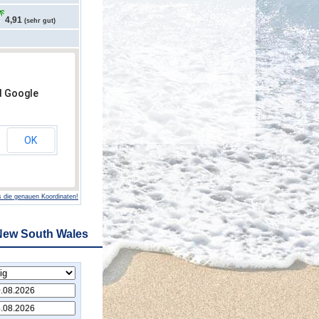
4,91
(sehr gut)
d Google
OK
 die genauen Koordinaten!
New South Wales