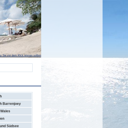
s Sie vor dem Klick wissen sollten
h
h Barrenjoey
 Wales
ien
 und Südsee