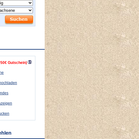
+50€ Gutschein)
ähe
 hochladen
andes
nzeigen
rucken
ehlen