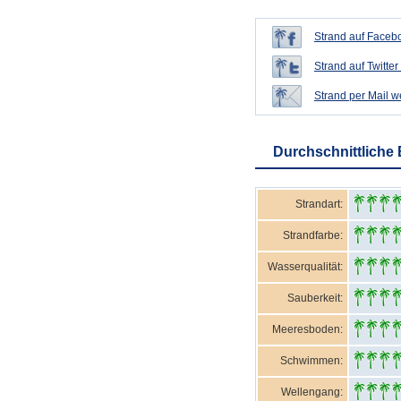
Strand auf Facebo
Strand auf Twitter 
Strand per Mail 
Durchschnittliche
Strandart:
Strandfarbe:
Wasserqualität:
Sauberkeit:
Meeresboden:
Schwimmen:
Wellengang: