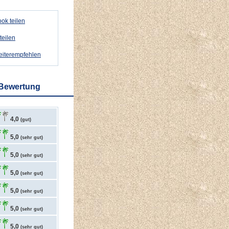
ok teilen
teilen
weiterempfehlen
 Bewertung
4,0
(gut)
5,0
(sehr gut)
5,0
(sehr gut)
5,0
(sehr gut)
5,0
(sehr gut)
5,0
(sehr gut)
5,0
(sehr gut)