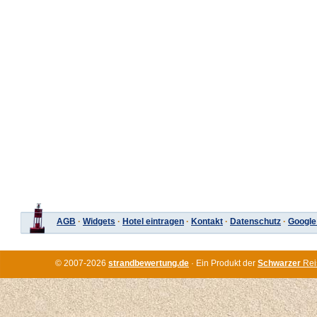
AGB
·
Widgets
·
Hotel eintragen
·
Kontakt
·
Datenschutz
·
Google
© 2007-2026
strandbewertung.de
· Ein Produkt der
Schwarzer
Rei