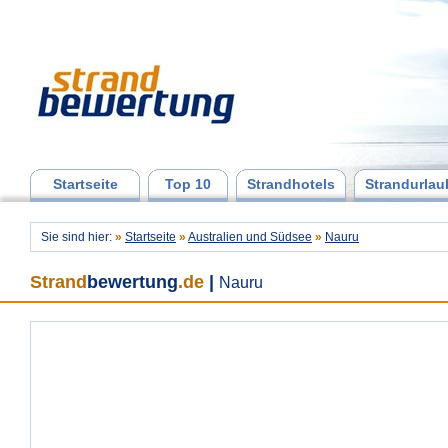
Startseite
Top 10
Strandhotels
Strandurlau
Sie sind hier:
»
Startseite
»
Australien und Südsee
»
Nauru
Strand
bewertung
.de
|
Nauru