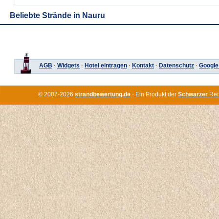
Beliebte Strände in Nauru
AGB
·
Widgets
·
Hotel eintragen
·
Kontakt
·
Datenschutz
·
Google
© 2007-2026
strandbewertung.de
· Ein Produkt der
Schwarzer
Rei