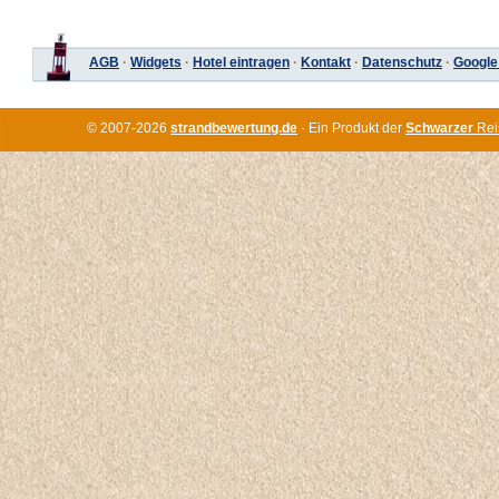
AGB
·
Widgets
·
Hotel eintragen
·
Kontakt
·
Datenschutz
·
Google
© 2007-2026
strandbewertung.de
· Ein Produkt der
Schwarzer
Rei