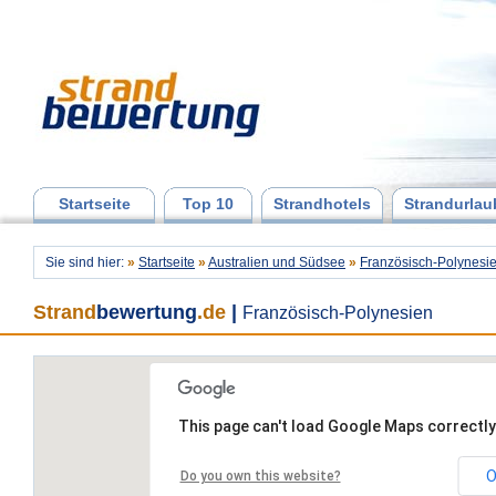
Startseite
Top 10
Strandhotels
Strandurlau
Sie sind hier:
»
Startseite
»
Australien und Südsee
»
Französisch-Polynesi
Strand
bewertung
.de
|
Französisch-Polynesien
This page can't load Google Maps correctly
O
Do you own this website?