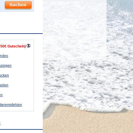
+50€ Gutschein)
andes
nzeigen
rucken
teilen
en
iterempfehlen
k