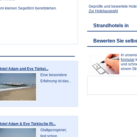
Geprüfte und bewertete Hotel
em kleinen Segeltörn bereitstehen.
Zur Hotelauswahl
Strandhotels in
Bewerten Sie selbs
In unser
formular
k
und schne
einem St
otel Adam and Eve Türkei...
Eine besondere
Erfahrung ist das...
otel Adam & Eve Türkische Ri...
Glattgezogener,
fast schon