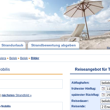
Strandurlaub
Strandbewertung abgeben
Wa
viera
»
Belek
»
Belek
»
Bilder
obilis
Reiseangebot für T
Abflughafen:
frühester Hinflug:
spätester Rückflug:
|
nächstes
Strandbild »
Reisedauer:
 Nobilis
Reisende: