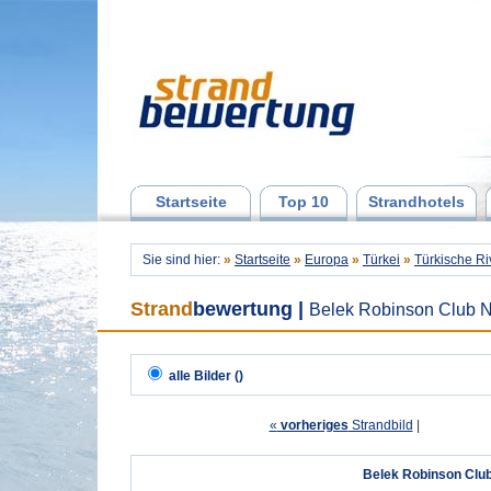
Startseite
Top 10
Strandhotels
Sie sind hier:
»
Startseite
»
Europa
»
Türkei
»
Türkische Ri
Strand
bewertung
|
Belek Robinson Club N
alle Bilder ()
«
vorheriges
Strandbild
| 
Belek Robinson Club