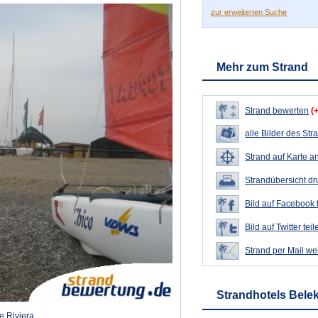
zur erweiterten Suche
Mehr zum Strand
Strand bewerten
(
alle Bilder des Str
Strand auf Karte a
Strandübersicht d
Bild auf Facebook 
Bild auf Twitter teil
Strand per Mail we
Strandhotels Bele
e Riviera