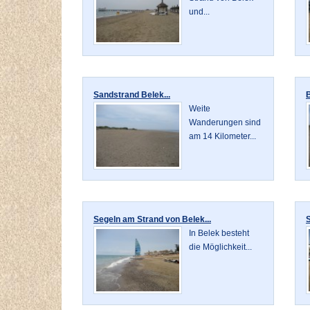
und...
Sandstrand Belek...
B
Weite
Wanderungen sind
am 14 Kilometer...
Segeln am Strand von Belek...
S
In Belek besteht
die Möglichkeit...