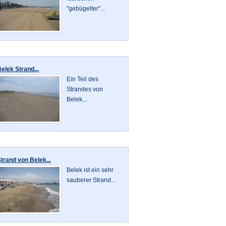
"gebügelter"...
elek Strand...
Ein Teil des
Strandes von
Belek...
trand von Belek...
Belek ist ein sehr
sauberer Strand...