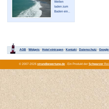
Wellen
laden zum
Baden ein...
AGB
·
Widgets
·
Hotel eintragen
·
Kontakt
·
Datenschutz
·
Google
© 2007-2026
strandbewertung.de
· Ein Produkt der
Schwarzer
Rei