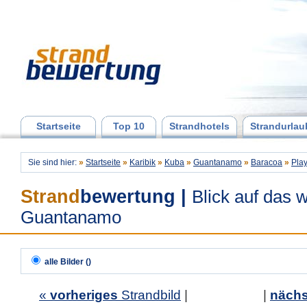
Startseite
Top 10
Strandhotels
Strandurlau
Sie sind hier:
»
Startseite
»
Karibik
»
Kuba
»
Guantanamo
»
Baracoa
»
Pla
Strand
bewertung
|
Blick auf das 
Guantanamo
alle Bilder ()
«
vorheriges
Strandbild
| |
nächs