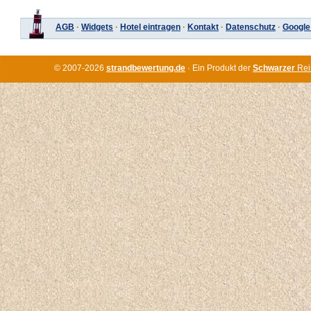
AGB
·
Widgets
·
Hotel eintragen
·
Kontakt
·
Datenschutz
·
Google
© 2007-2026
strandbewertung.de
· Ein Produkt der
Schwarzer
Rei