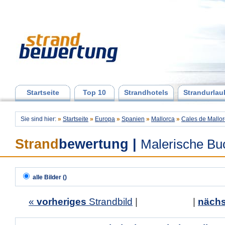
Startseite
Top 10
Strandhotels
Strandurlau
Sie sind hier:
»
Startseite
»
Europa
»
Spanien
»
Mallorca
»
Cales de Mallo
Strand
bewertung
|
Malerische Buc
alle Bilder ()
«
vorheriges
Strandbild
| |
nächs