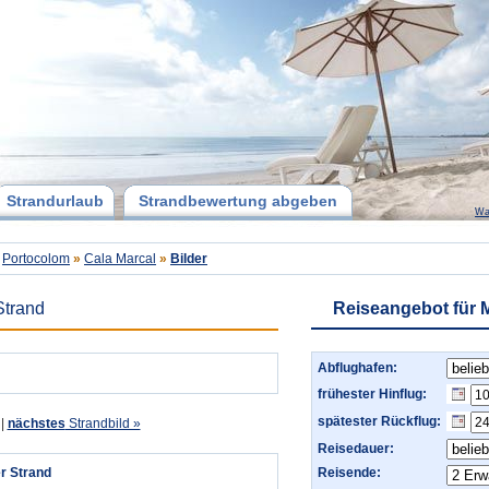
Strandurlaub
Strandbewertung abgeben
Wa
Portocolom
»
Cala Marcal
»
Bilder
Strand
Reiseangebot für 
Abflughafen:
frühester Hinflug:
spätester Rückflug:
|
nächstes
Strandbild »
Reisedauer:
r Strand
Reisende: