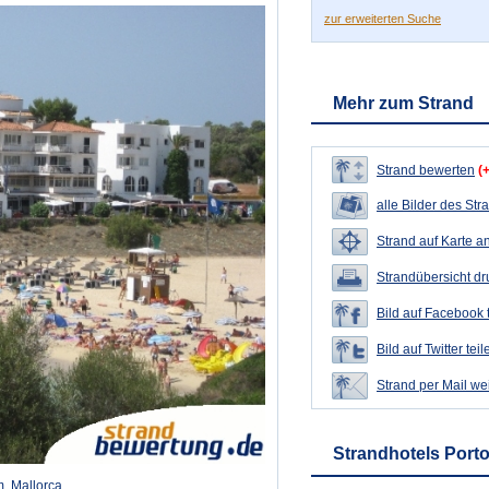
zur erweiterten Suche
Mehr zum Strand
Strand bewerten
(
alle Bilder des Str
Strand auf Karte a
Strandübersicht d
Bild auf Facebook 
Bild auf Twitter teil
Strand per Mail we
Strandhotels Port
, Mallorca