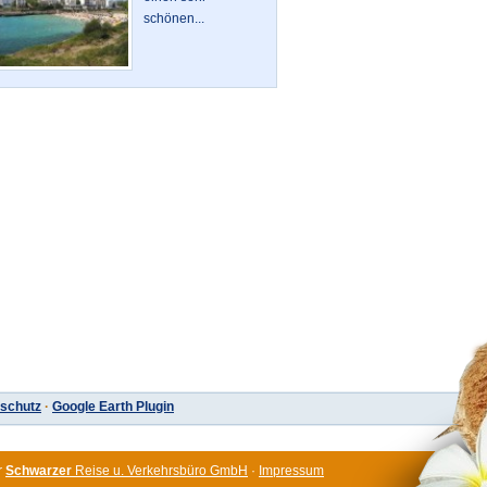
schönen...
schutz
·
Google Earth Plugin
r
Schwarzer
Reise u. Verkehrsbüro GmbH
·
Impressum