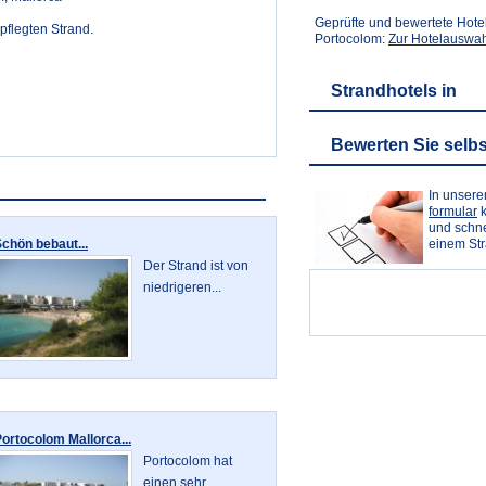
Geprüfte und bewertete Hote
pflegten Strand.
Portocolom:
Zur Hotelauswah
Strandhotels in
Bewerten Sie selbs
In unser
formular
k
und schne
einem St
chön bebaut...
Der Strand ist von
niedrigeren...
ortocolom Mallorca...
Portocolom hat
einen sehr