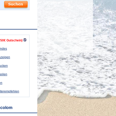
+50€ Gutschein)
andes
nzeigen
rucken
teilen
en
iterempfehlen
ocolom