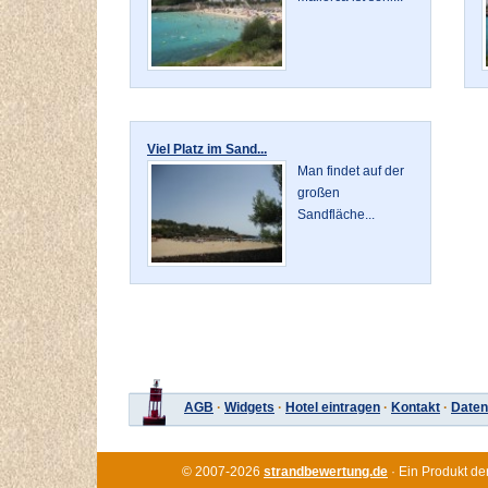
Viel Platz im Sand...
Man findet auf der
großen
Sandfläche...
AGB
·
Widgets
·
Hotel eintragen
·
Kontakt
·
Daten
© 2007-2026
strandbewertung.de
· Ein Produkt de