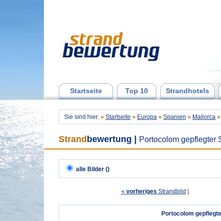
Startseite
Top 10
Strandhotels
Sie sind hier:
»
Startseite
»
Europa
»
Spanien
»
Mallorca
»
Strand
bewertung
|
Portocolom gepflegter 
alle Bilder ()
«
vorheriges
Strandbild
| 
Portocolom gepflegte