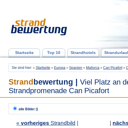
Startseite
Top 10
Strandhotels
Strandurlau
Sie sind hier:
»
Startseite
»
Europa
»
Spanien
»
Mallorca
»
Can Picafort
»
C
Strand
bewertung
|
Viel Platz an d
Strandpromenade Can Picafort
alle Bilder ()
«
vorheriges
Strandbild
| |
nächs