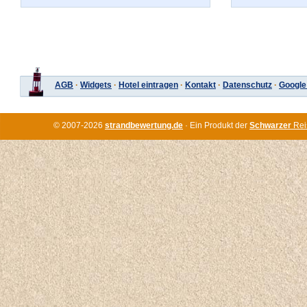
AGB
·
Widgets
·
Hotel eintragen
·
Kontakt
·
Datenschutz
·
Google
© 2007-2026
strandbewertung.de
· Ein Produkt der
Schwarzer
Rei